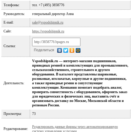
Телефоны:
тел. +7 (495) 3858776
Руководитель:
генеральный директор Анна
E-mail:
sale@vspodshipnik.ru
Сайт:
https://vspodshipnik.ru
Ссылка:
Поделиться
Vspodshipnik.ru — интернет-магазин подшипников,
приводных ремней и комплектующих для промышленного,
сельскохозяйственного, строительного и другого
оборудования. В каталоге представлены шариковые,
роликовые, игольчатые, корпусные и другие подшипники,
Деятельность:
а также приводные ремни и сопутствующие
комплектующие. Компания помогает подобрать аналог,
проверить совместимость с оборудованием, оформить заказ
для юридических и физических лиц, выставить счёт и
организовать доставку по Москве, Московской области и
регионам России.
Просмотры:
73
Редактировать данные фирмы через автоматизированную
Редактирование:
систему управления услугами