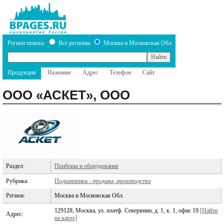
Регион поиска:
Все регионы
Москва и Московская Обл.
Продукция
Название
Адрес
Телефон
Сайт
ООО «АСКЕТ», ООО
Раздел:
Приборы и оборудование
Рубрика:
Подшипники - продажа, производство
Регион:
Москва и Московская Обл.
129128, Москва, ул. платф. Северянин, д. 1, к. 1, офис 19
[Найти
Адрес:
на карте]