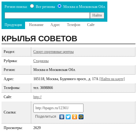
Регион поиска:
Все регионы
Москва и Московская Обл.
Продукция
Название
Адрес
Телефон
Сайт
КРЫЛЬЯ СОВЕТОВ
Раздел:
Спорт спортивные центры
Рубрика:
Стадионы
Регион:
Москва и Московская Обл.
Адрес:
105118, Москва, Буденного просп., д. 17А
[Найти на карте]
Телефоны:
тел. 3698866
Сайт:
http://
Ссылка:
Поделиться
Просмотры:
2629