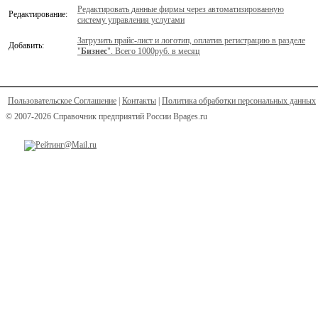
Редактировать данные фирмы через автоматизированную
Редактирование:
систему управления услугами
Загрузить прайс-лист и логотип, оплатив регистрацию в разделе
Добавить:
"
Бизнес
". Всего 1000руб. в месяц
Пользовательское Соглашение
|
Контакты
|
Политика обработки персональных данных
© 2007-2026 Справочник предприятий России Bpages.ru