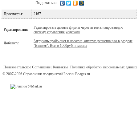
Поделиться
Просмотры:
2167
Редактировать данные фирмы через автоматизированную
Редактирование:
систему управления услугами
Загрузить прайс-лист и логотип, оплатив регистрацию в разделе
Добавить:
"
Бизнес
". Всего 1000руб. в месяц
Пользовательское Соглашение
|
Контакты
|
Политика обработки персональных данных
© 2007-2026 Справочник предприятий России Bpages.ru