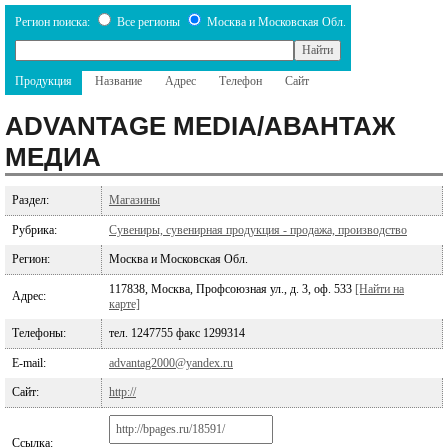
Регион поиска:
Все регионы
Москва и Московская Обл.
Продукция
Название
Адрес
Телефон
Сайт
ADVANTAGE MEDIA/АВАНТАЖ
МЕДИА
Раздел:
Магазины
Рубрика:
Сувениры, сувенирная продукция - продажа, производство
Регион:
Москва и Московская Обл.
117838, Москва, Профсоюзная ул., д. 3, оф. 533
[Найти на
Адрес:
карте]
Телефоны:
тел. 1247755 факс 1299314
E-mail:
advantag2000@yandex.ru
Сайт:
http://
Ссылка: