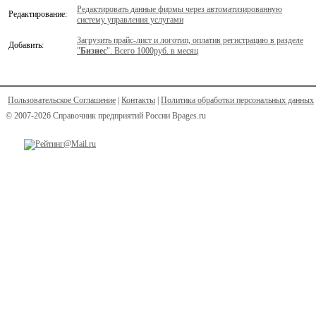
Редактировать данные фирмы через автоматизированную
Редактирование:
систему управления услугами
Загрузить прайс-лист и логотип, оплатив регистрацию в разделе
Добавить:
"
Бизнес
". Всего 1000руб. в месяц
Пользовательское Соглашение
|
Контакты
|
Политика обработки персональных данных
© 2007-2026 Справочник предприятий России Bpages.ru