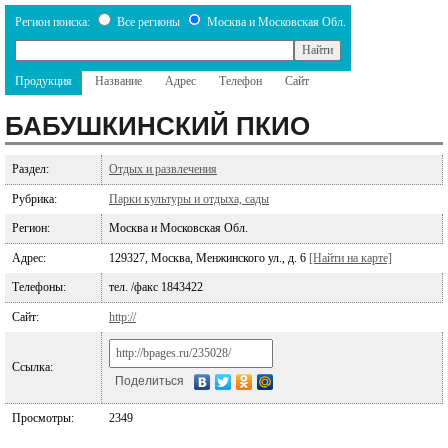
Регион поиска:
Все регионы
Москва и Московская Обл.
Продукция
Название
Адрес
Телефон
Сайт
БАБУШКИНСКИЙ ПКИО
Раздел:
Отдых и развлечения
Рубрика:
Парки культуры и отдыха, сады
Регион:
Москва и Московская Обл.
Адрес:
129327, Москва, Менжинского ул., д. 6
[Найти на карте]
Телефоны:
тел. /факс 1843422
Сайт:
http://
Ссылка:
Поделиться
Просмотры:
2349