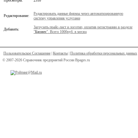
Просмотры:
2310
Редактировать данные фирмы через автоматизированную
Редактирование:
систему управления услугами
Загрузить прайс-лист и логотип, оплатив регистрацию в разделе
Добавить:
"
Бизнес
". Всего 1000руб. в месяц
Пользовательское Соглашение
|
Контакты
|
Политика обработки персональных данных
© 2007-2026 Справочник предприятий России Bpages.ru