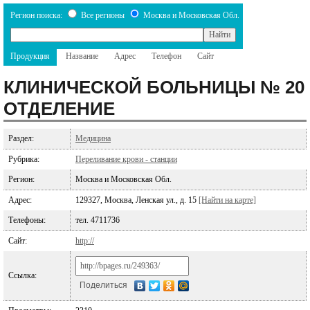
Регион поиска:
Все регионы
Москва и Московская Обл.
Продукция
Название
Адрес
Телефон
Сайт
КЛИНИЧЕСКОЙ БОЛЬНИЦЫ № 20
ОТДЕЛЕНИЕ
Раздел:
Медицина
Рубрика:
Переливание крови - станции
Регион:
Москва и Московская Обл.
Адрес:
129327, Москва, Ленская ул., д. 15
[Найти на карте]
Телефоны:
тел. 4711736
Сайт:
http://
Ссылка:
Поделиться