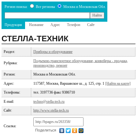
Регион поиска:
Все регионы
Москва и Московская Обл.
Продукция
Название
Адрес
Телефон
Сайт
СТЕЛЛА-ТЕХНИК
Раздел:
Приборы и оборудование
Подъемно-транспортное оборудование, конвейеры - продажа,
Рубрика:
производство, ремонт
Регион:
Москва и Московская Обл.
Адрес:
117587, Москва, Варшавское ш., д. 125, стр. 1
[Найти на карте]
Телефоны:
тел. 3197736 факс 9386710
E-mail:
techno@stella-tech.ru
Сайт:
http://www.stella-tech.ru
Ссылка:
Поделиться