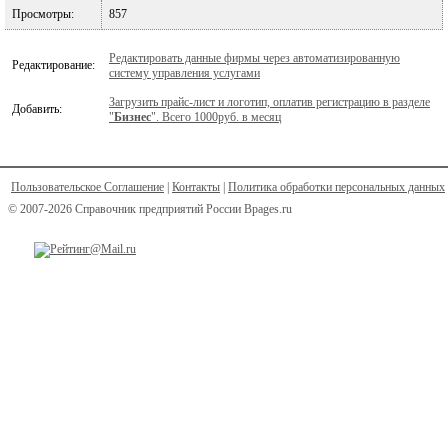
Просмотры:
857
Редактировать данные фирмы через автоматизированную
Редактирование:
систему управления услугами
Загрузить прайс-лист и логотип, оплатив регистрацию в разделе
Добавить:
"
Бизнес
". Всего 1000руб. в месяц
Пользовательское Соглашение
|
Контакты
|
Политика обработки персональных данных
© 2007-2026 Справочник предприятий России Bpages.ru