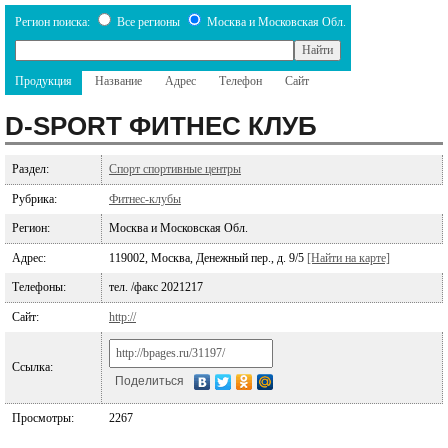
Регион поиска:
Все регионы
Москва и Московская Обл.
Продукция
Название
Адрес
Телефон
Сайт
D-SPORT ФИТНЕС КЛУБ
Раздел:
Спорт спортивные центры
Рубрика:
Фитнес-клубы
Регион:
Москва и Московская Обл.
Адрес:
119002, Москва, Денежный пер., д. 9/5
[Найти на карте]
Телефоны:
тел. /факс 2021217
Сайт:
http://
Ссылка:
Поделиться
Просмотры:
2267