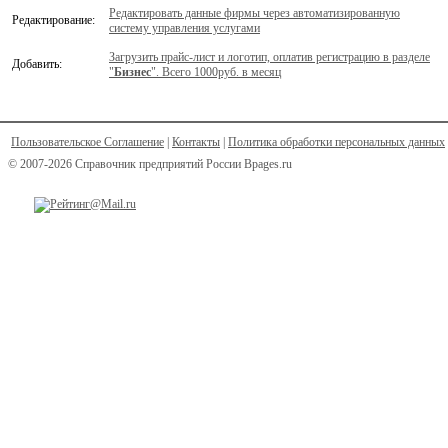
Редактировать данные фирмы через автоматизированную
Редактирование:
систему управления услугами
Загрузить прайс-лист и логотип, оплатив регистрацию в разделе
Добавить:
"
Бизнес
". Всего 1000руб. в месяц
Пользовательское Соглашение
|
Контакты
|
Политика обработки персональных данных
© 2007-2026 Справочник предприятий России Bpages.ru