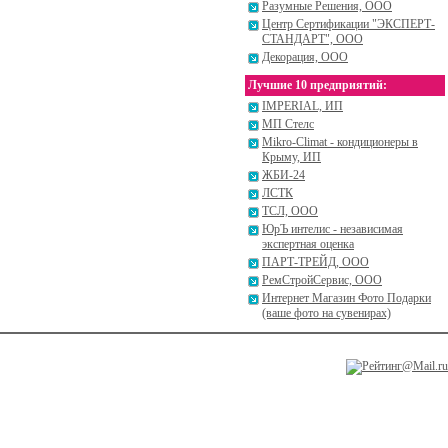
Разумные Решения, ООО
Центр Сертификации "ЭКСПЕРТ-
СТАНДАРТ", ООО
Декорация, ООО
Лучшие 10 предприятий:
IMPERIAL, ИП
МП Стелс
Mikro-Climat - кондиционеры в
Крыму, ИП
ЖБИ-24
ЛСТК
ТСЛ, ООО
ЮрЪ интелис - независимая
экспертная оценка
ПАРТ-ТРЕЙД, ООО
РемСтройСервис, ООО
Интернет Магазин Фото Подарки
(ваше фото на сувенирах)