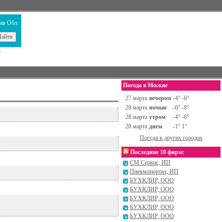
ая Обл.
т
Погода в Москве
27 марта
вечером
-4° -6°
28 марта
ночью
-6° -8°
28 марта
утром
-4° -6°
28 марта
днем
-1° 1°
Погода в других городах
Последние 10 фирм:
СМ Сервис, ИП
Пневмопортал, ИП
БУХКЛИР, ООО
БУХКЛИР, ООО
БУХКЛИР, ООО
БУХКЛИР, ООО
БУХКЛИР, ООО