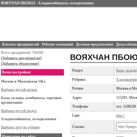
ВОЯХЧАН ПБОЮЛ - Хладокомбинаты, холодильники
Каталог предприятий
Рейтинг компаний
Деловые предложения
Доска объяв
Всего предприятий: 704594
ВОЯХЧАН ПБО
[Добавить предприятие]
[Добавить объявление]
Раздел:
Базы, склады
Ваши настройки:
Рубрика:
Хладокомбин
Москва и Московская Обл.
Регион:
Москва и Мо
Выбрать другой регион
Адрес:
115201, Москв
Базы, склады, комбинаты, торговые
организации
Телефоны:
тел. 1108230
Выбрать другой раздел
Сайт:
http://
Хладокомбинаты, холодильники
Ссылка:
Выбрать другую рубрику
Навигация по сайту: