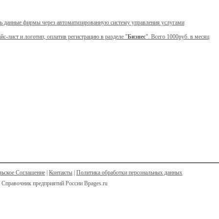
ь данные фирмы через автоматизированную систему управления услугами
йс-лист и логотип, оплатив регистрацию в разделе "
Бизнес
". Всего 1000руб. в месяц
льское Соглашение
|
Контакты
|
Политика обработки персональных данных
 Справочник предприятий России Bpages.ru