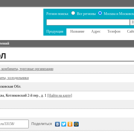
Регион поиска:
Все регионы
Москва и Московск
Продукция
Название
Адрес
Телефон
Сай
лений
ЮЛ
, комбинаты, торговые организации
аты, холодильники
сковская Обл.
а, Котляковский 2-й пер., д. 1
[Найти на карте]
Поделиться