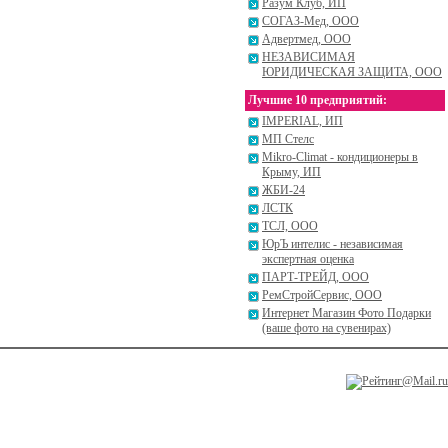
Разум Клуб, ИП
СОГАЗ-Мед, ООО
Адвертмед, ООО
НЕЗАВИСИМАЯ
ЮРИДИЧЕСКАЯ ЗАЩИТА, ООО
Лучшие 10 предприятий:
IMPERIAL, ИП
МП Стелс
Mikro-Climat - кондиционеры в
Крыму, ИП
ЖБИ-24
ЛСТК
ТСЛ, ООО
ЮрЪ интелис - независимая
экспертная оценка
ПАРТ-ТРЕЙД, ООО
РемСтройСервис, ООО
Интернет Магазин Фото Подарки
(ваше фото на сувенирах)