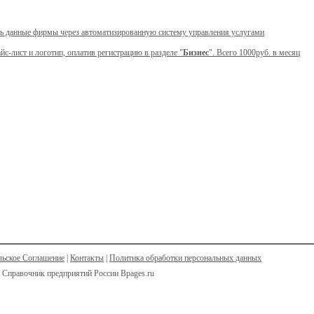
ь данные фирмы через автоматизированную систему управления услугами
йс-лист и логотип, оплатив регистрацию в разделе "
Бизнес
". Всего 1000руб. в месяц
льское Соглашение
|
Контакты
|
Политика обработки персональных данных
 Справочник предприятий России Bpages.ru