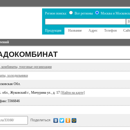
Регион поиска:
Все регионы
Москва и Московск
Продукция
Название
Адрес
Телефон
Сай
лений
АДОКОМБИНАТ
, комбинаты, торговые организации
аты, холодильники
сковская Обл.
 обл., Жуковский г., Мичурина ул., д. 17
[Найти на карте]
 факс 5566846
Поделиться