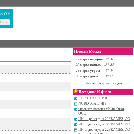
ая Обл.
т
Погода в Москве
27 марта
вечером
-4° -6°
28 марта
ночью
-6° -8°
28 марта
утром
-4° -6°
28 марта
днем
-1° 1°
Погода в других городах
Последние 10 фирм:
IDEAL PATIO, ИП
NORD STAR, ИП
интернет-магазин Makita Orion,
ООО
ИИ видео студия 22FRAMES, АО
ИИ видео студия 22FRAMES, АО
ИИ видео студия 22FRAMES, АО