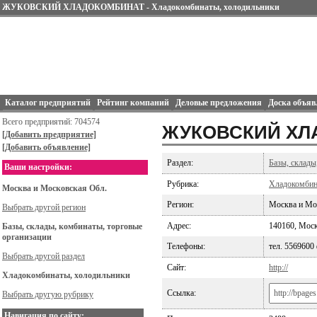
ЖУКОВСКИЙ ХЛАДОКОМБИНАТ - Хладокомбинаты, холодильники
Каталог предприятий
Рейтинг компаний
Деловые предложения
Доска объяв
Всего предприятий: 704574
ЖУКОВСКИЙ ХЛ
[Добавить предприятие]
[Добавить объявление]
Раздел:
Базы, склады
Ваши настройки:
Рубрика:
Хладокомбин
Москва и Московская Обл.
Регион:
Москва и Мо
Выбрать другой регион
Адрес:
140160, Моск.
Базы, склады, комбинаты, торговые
организации
Телефоны:
тел. 5569600
Выбрать другой раздел
Сайт:
http://
Хладокомбинаты, холодильники
Ссылка:
Выбрать другую рубрику
Навигация по сайту: