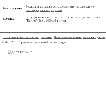
Редактировать данные фирмы через автоматизированную
Редактирование:
систему управления услугами
Загрузить прайс-лист и логотип, оплатив регистрацию в разделе
Добавить:
"
Бизнес
". Всего 1000руб. в месяц
Пользовательское Соглашение
|
Контакты
|
Политика обработки персональных данных
© 2007-2026 Справочник предприятий России Bpages.ru