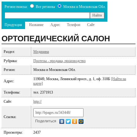
Регион поиска:
Все регионы
Москва и Московская Обл.
Продукция
Название
Адрес
Телефон
Сайт
ОРТОПЕДИЧЕСКИЙ САЛОН
Раздел:
Медицина
Рубрика:
Протезы - продажа, производство
Регион:
Москва и Московская Обл.
119049, Москва, Ленинский просп., д. 1, оф. 318Б
[Найти на
Адрес:
карте]
Телефоны:
тел. 2371913
Сайт:
http://
Ссылка:
Поделиться
Просмотры:
2437