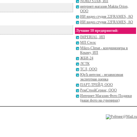
NORD STAR, ИП
интернет-магазин Makita Orion,
ООО
ИИ видео студия 22FRAMES, АО
ИИ видео студия 22FRAMES, АО
Лучшие 10 предприятий:
IMPERIAL, ИП
МП Стелс
Mikro-Climat - кондиционеры в
Крыму, ИП
ЖБИ-24
ЛСТК
ТСЛ, ООО
ЮрЪ интелис - независимая
экспертная оценка
ПАРТ-ТРЕЙД, ООО
РемСтройСервис, ООО
Интернет Магазин Фото Подарки
(ваше фото на сувенирах)