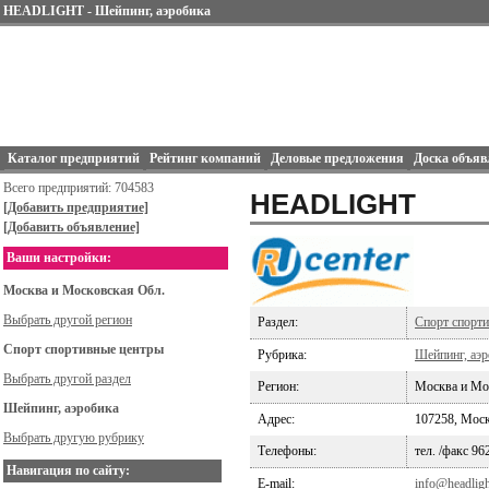
HEADLIGHT - Шейпинг, аэробика
Каталог предприятий
Рейтинг компаний
Деловые предложения
Доска объяв
Всего предприятий: 704583
HEADLIGHT
[Добавить предприятие]
[Добавить объявление]
Ваши настройки:
Москва и Московская Обл.
Выбрать другой регион
Раздел:
Спорт спорт
Спорт спортивные центры
Рубрика:
Шейпинг, аэр
Выбрать другой раздел
Регион:
Москва и Мо
Шейпинг, аэробика
Адрес:
107258, Москв
Выбрать другую рубрику
Телефоны:
тел. /факс 96
Навигация по сайту:
E-mail:
info@headligh