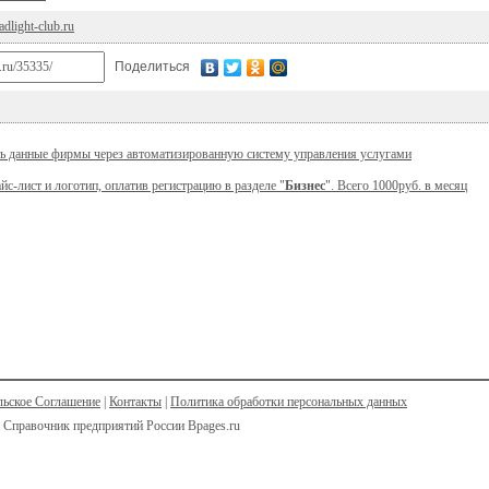
dlight-club.ru
Поделиться
ь данные фирмы через автоматизированную систему управления услугами
йс-лист и логотип, оплатив регистрацию в разделе "
Бизнес
". Всего 1000руб. в месяц
льское Соглашение
|
Контакты
|
Политика обработки персональных данных
 Справочник предприятий России Bpages.ru