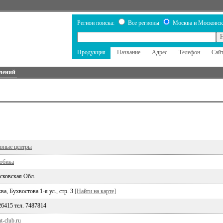
Регион поиска:
Все регионы
Москва и Московск
Продукция
Название
Адрес
Телефон
Сай
лений
ивные центры
обика
сковская Обл.
а, Бухвостова 1-я ул., стр. 3
[Найти на карте]
26415 тел. 7487814
t-club.ru