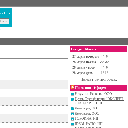
ая Обл.
т
Погода в Москве
27 марта
вечером
-4° -6°
28 марта
ночью
-6° -8°
28 марта
утром
-4° -6°
28 марта
днем
-1° 1°
Погода в других городах
Последние 10 фирм:
Разумные Решения, ООО
Центр Сертификации "ЭКСПЕРТ-
СТАНДАРТ", ООО
Декорация, ООО
Декорация, ООО
ГОРОКНА, ИП
IDEAL PATIO, ИП