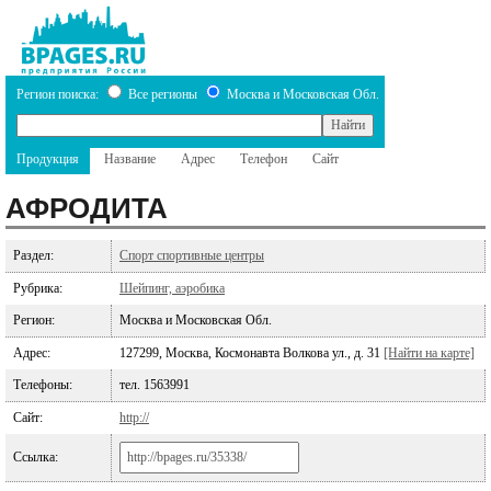
Регион поиска:
Все регионы
Москва и Московская Обл.
Продукция
Название
Адрес
Телефон
Сайт
АФРОДИТА
Раздел:
Спорт спортивные центры
Рубрика:
Шейпинг, аэробика
Регион:
Москва и Московская Обл.
Адрес:
127299, Москва, Космонавта Волкова ул., д. 31
[Найти на карте]
Телефоны:
тел. 1563991
Сайт:
http://
Ссылка: