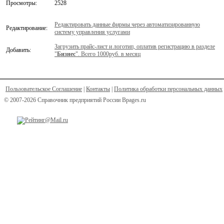
Просмотры:
2528
Редактировать данные фирмы через автоматизированную
Редактирование:
систему управления услугами
Загрузить прайс-лист и логотип, оплатив регистрацию в разделе
Добавить:
"
Бизнес
". Всего 1000руб. в месяц
Пользовательское Соглашение
|
Контакты
|
Политика обработки персональных данных
© 2007-2026 Справочник предприятий России Bpages.ru