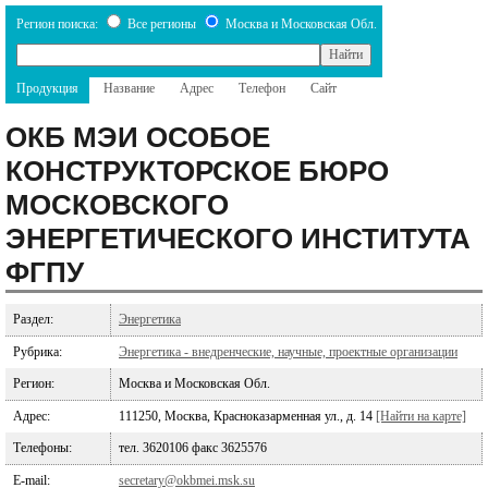
Регион поиска:
Все регионы
Москва и Московская Обл.
Продукция
Название
Адрес
Телефон
Сайт
ОКБ МЭИ ОСОБОЕ
КОНСТРУКТОРСКОЕ БЮРО
МОСКОВСКОГО
ЭНЕРГЕТИЧЕСКОГО ИНСТИТУТА
ФГПУ
Раздел:
Энергетика
Рубрика:
Энергетика - внедренческие, научные, проектные организации
Регион:
Москва и Московская Обл.
Адрес:
111250, Москва, Красноказарменная ул., д. 14
[Найти на карте]
Телефоны:
тел. 3620106 факс 3625576
E-mail:
secretary@okbmei.msk.su