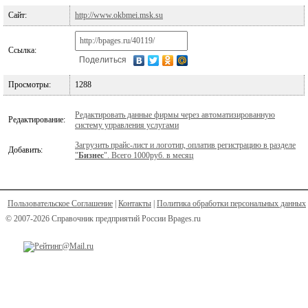
Сайт:
http://www.okbmei.msk.su
Ссылка:
Поделиться
Просмотры:
1288
Редактировать данные фирмы через автоматизированную
Редактирование:
систему управления услугами
Загрузить прайс-лист и логотип, оплатив регистрацию в разделе
Добавить:
"
Бизнес
". Всего 1000руб. в месяц
Пользовательское Соглашение
|
Контакты
|
Политика обработки персональных данных
© 2007-2026 Справочник предприятий России Bpages.ru