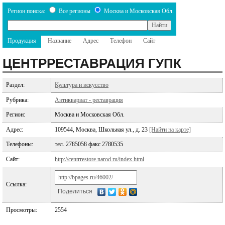
Регион поиска:
Все регионы
Москва и Московская Обл.
Продукция
Название
Адрес
Телефон
Сайт
ЦЕНТРРЕСТАВРАЦИЯ ГУПК
Раздел:
Культура и искусство
Рубрика:
Антиквариат - реставрация
Регион:
Москва и Московская Обл.
Адрес:
109544, Москва, Школьная ул., д. 23
[Найти на карте]
Телефоны:
тел. 2785058 факс 2780535
Сайт:
http://centrrestore.narod.ru/index.html
Ссылка:
Поделиться
Просмотры:
2554