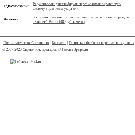
Редактировать данные фирмы через автоматизированную
Редактирование:
систему управления услугами
Загрузить прайс-лист и логотип, оплатив регистрацию в разделе
Добавить:
"
Бизнес
". Всего 1000руб. в месяц
Пользовательское Соглашение
|
Контакты
|
Политика обработки персональных данных
© 2007-2026 Справочник предприятий России Bpages.ru