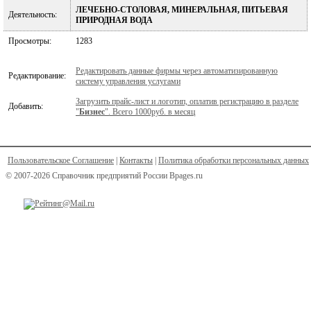
ЛЕЧЕБНО-СТОЛОВАЯ, МИНЕРАЛЬНАЯ, ПИТЬЕВАЯ
Деятельность:
ПРИРОДНАЯ ВОДА
Просмотры:
1283
Редактировать данные фирмы через автоматизированную
Редактирование:
систему управления услугами
Загрузить прайс-лист и логотип, оплатив регистрацию в разделе
Добавить:
"
Бизнес
". Всего 1000руб. в месяц
Пользовательское Соглашение
|
Контакты
|
Политика обработки персональных данных
© 2007-2026 Справочник предприятий России Bpages.ru