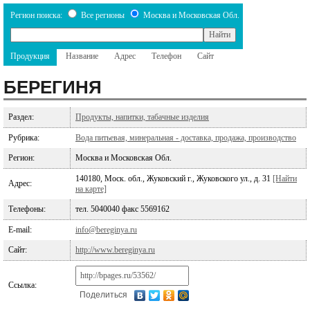
Регион поиска:
Все регионы
Москва и Московская Обл.
Продукция
Название
Адрес
Телефон
Сайт
БЕРЕГИНЯ
Раздел:
Продукты, напитки, табачные изделия
Рубрика:
Вода питьевая, минеральная - доставка, продажа, производство
Регион:
Москва и Московская Обл.
140180, Моск. обл., Жуковский г., Жуковского ул., д. 31
[Найти
Адрес:
на карте]
Телефоны:
тел. 5040040 факс 5569162
E-mail:
info@bereginya.ru
Сайт:
http://www.bereginya.ru
Ссылка:
Поделиться