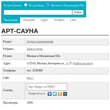
Регион поиска:
Все регионы
Москва и Московская Обл.
Продукция
Название
Адрес
Телефон
Сайт
АРТ-САУНА
Раздел:
Отдых и развлечения
Рубрика:
Бани и сауны
Регион:
Москва и Московская Обл.
Адрес:
115516, Москва, Бехтерева ул., д. 27
[Найти на карте]
Телефоны:
тел. 3250300
Сайт:
http://
Ссылка:
Поделиться
Просмотры:
1929