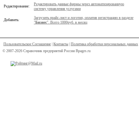
Редактировать данные фирмы через автоматизированную
Редактирование:
систему управления услугами
Загрузить прайс-лист и логотип, оплатив регистрацию в разделе
Добавить:
"
Бизнес
". Всего 1000руб. в месяц
Пользовательское Соглашение
|
Контакты
|
Политика обработки персональных данных
© 2007-2026 Справочник предприятий России Bpages.ru