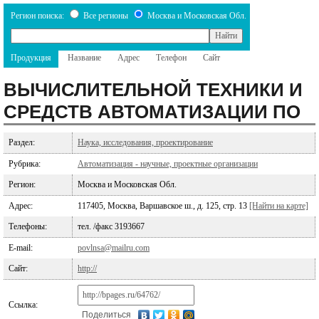
Регион поиска:
Все регионы
Москва и Московская Обл.
Продукция
Название
Адрес
Телефон
Сайт
ВЫЧИСЛИТЕЛЬНОЙ ТЕХНИКИ И
СРЕДСТВ АВТОМАТИЗАЦИИ ПО
Раздел:
Наука, исследования, проектирование
Рубрика:
Автоматизация - научные, проектные организации
Регион:
Москва и Московская Обл.
Адрес:
117405, Москва, Варшавское ш., д. 125, стр. 13
[Найти на карте]
Телефоны:
тел. /факс 3193667
E-mail:
povlnsa@mailru.com
Сайт:
http://
Ссылка:
Поделиться