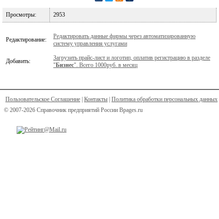
Просмотры:
2953
Редактировать данные фирмы через автоматизированную
Редактирование:
систему управления услугами
Загрузить прайс-лист и логотип, оплатив регистрацию в разделе
Добавить:
"
Бизнес
". Всего 1000руб. в месяц
Пользовательское Соглашение
|
Контакты
|
Политика обработки персональных данных
© 2007-2026 Справочник предприятий России Bpages.ru