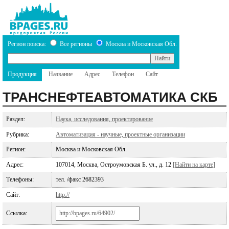
Регион поиска:
Все регионы
Москва и Московская Обл.
Продукция
Название
Адрес
Телефон
Сайт
ТРАНСНЕФТЕАВТОМАТИКА СКБ
Раздел:
Наука, исследования, проектирование
Рубрика:
Автоматизация - научные, проектные организации
Регион:
Москва и Московская Обл.
Адрес:
107014, Москва, Остроумовская Б. ул., д. 12
[Найти на карте]
Телефоны:
тел. /факс 2682393
Сайт:
http://
Ссылка: