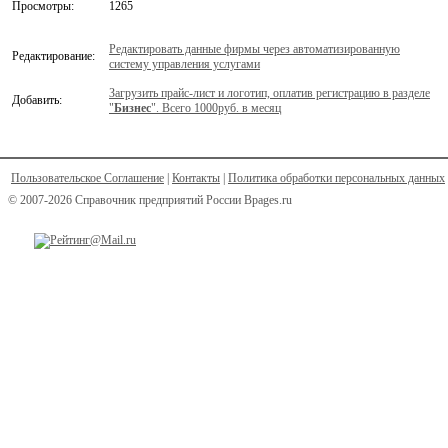
Просмотры:
1265
Редактировать данные фирмы через автоматизированную
Редактирование:
систему управления услугами
Загрузить прайс-лист и логотип, оплатив регистрацию в разделе
Добавить:
"
Бизнес
". Всего 1000руб. в месяц
Пользовательское Соглашение
|
Контакты
|
Политика обработки персональных данных
© 2007-2026 Справочник предприятий России Bpages.ru