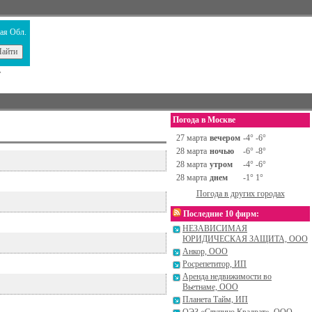
ая Обл.
т
Погода в Москве
27 марта
вечером
-4° -6°
28 марта
ночью
-6° -8°
28 марта
утром
-4° -6°
28 марта
днем
-1° 1°
Погода в других городах
Последние 10 фирм:
НЕЗАВИСИМАЯ
ЮРИДИЧЕСКАЯ ЗАЩИТА, ООО
Анкор, ООО
Росрепетитор, ИП
Аренда недвижимости во
Вьетнаме, ООО
Планета Тайм, ИП