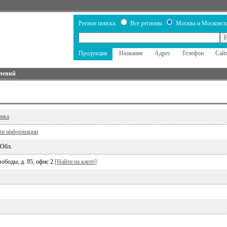
Регион поиска:
Все регионы
Москва и Московск
Продукция
Название
Адрес
Телефон
Сай
лений
ника
ли информации
 Обл.
вободы, д. 95, офис 2
[Найти на карте]