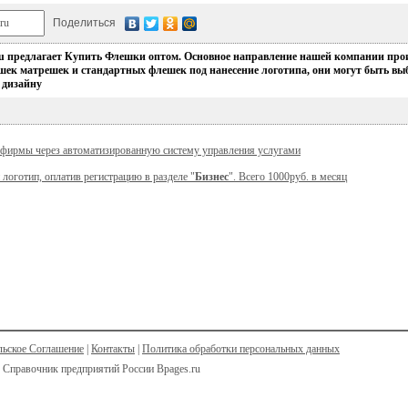
Поделиться
u предлагает Купить Флешки оптом. Основное направление нашей компании прои
ек матрешек и стандартных флешек под нанесение логотипа, они могут быть вы
 дизайну
 фирмы через автоматизированную систему управления услугами
 логотип, оплатив регистрацию в разделе "
Бизнес
". Всего 1000руб. в месяц
льское Соглашение
|
Контакты
|
Политика обработки персональных данных
 Справочник предприятий России Bpages.ru