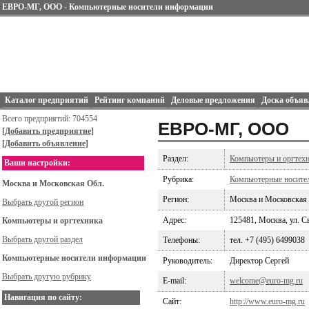
ЕВРО-МГ, ООО - Компьютерные носители информации
Каталог предприятий
Рейтинг компаний
Деловые предложения
Доска объяв
Всего предприятий: 704554
ЕВРО-МГ, ООО
[Добавить предприятие]
[Добавить объявление]
Раздел:
Компьютеры и оргтех
Ваши настройки:
Рубрика:
Компьютерные носите
Москва и Московская Обл.
Регион:
Москва и Московская
Выбрать другой регион
Адрес:
125481, Москва, ул. С
Компьютеры и оргтехника
Выбрать другой раздел
Телефоны:
тел. +7 (495) 6499038
Компьютерные носители информации
Руководитель:
Директор Сергей
Выбрать другую рубрику
E-mail:
welcome@euro-mg.ru
Навигация по сайту:
Сайт:
http://www.euro-mg.ru