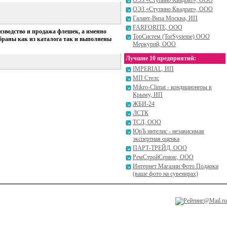
ОЭЗ «Ступино Квадрат», ООО
ОЭЗ «Ступино Квадрат», ООО
Галант-Виза Москва, ИП
FARFORITE, ООО
зводство и продажа флешек, а именно
ТорСистем (TorSysteme) ООО
браны как из каталога так и выполнены
Меркурий, ООО
Лучшие 10 предприятий:
IMPERIAL, ИП
МП Стелс
Mikro-Climat - кондиционеры в
Крыму, ИП
ЖБИ-24
ЛСТК
ТСЛ, ООО
ЮрЪ интелис - независимая
экспертная оценка
ПАРТ-ТРЕЙД, ООО
РемСтройСервис, ООО
Интернет Магазин Фото Подарки
(ваше фото на сувенирах)