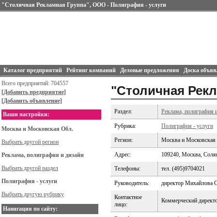
"Столичная Рекламная Группа", ООО - Полиграфия - услуги
Каталог предприятий
Рейтинг компаний
Деловые предложения
Доска объяв
Всего предприятий: 704557
"Столичная Рекл
[Добавить предприятие]
[Добавить объявление]
Раздел:
Реклама, полиграфия 
Ваши настройки:
Рубрика:
Полиграфия - услуги
Москва и Московская Обл.
Регион:
Москва и Московская
Выбрать другой регион
Адрес:
109240, Москва, Солянс
Реклама, полиграфия и дизайн
Выбрать другой раздел
Телефоны:
тел. (495)9704021
Полиграфия - услуги
Руководитель:
директор Михайлова 
Выбрать другую рубрику
Контактное
Коммерческий директ
лицо:
Навигация по сайту: