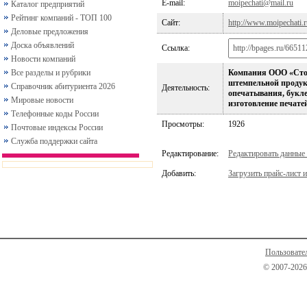
E-mail:
moipechati@mail.ru
Каталог предприятий
Рейтинг компаний - ТОП 100
Сайт:
http://www.moipechati.r
Деловые предложения
Доска объявлений
Ссылка:
Новости компаний
Все разделы и рубрики
Компания ООО «Стол
штемпельной продук
Справочник абитуриента 2026
Деятельность:
опечатывания, букле
Мировые новости
изготовление печатей
Телефонные коды России
Просмотры:
1926
Почтовые индексы России
Служба поддержки сайта
Редактирование:
Редактировать данные
Добавить:
Загрузить прайс-лист и
Пользовате
© 2007-2026