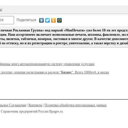
u/
Поделиться
ичная Рекламная Группа» под маркой «МоиПечати» уже более 10-ти лет предста
ции. Наш ассортимент включает всевозможные печати, штампы, факсимиле, экс
ты, визитки, таблички, номерки, листовки и многое другое. В качестве дополни
 по оттиску, но и их регистрацию в реестре, уничтожение, а также верстку и диз
 фирмы через автоматизированную систему управления услугами
 логотип, оплатив регистрацию в разделе "
Бизнес
". Всего 1000руб. в месяц
льское Соглашение
|
Контакты
|
Политика обработки персональных данных
 Справочник предприятий России Bpages.ru