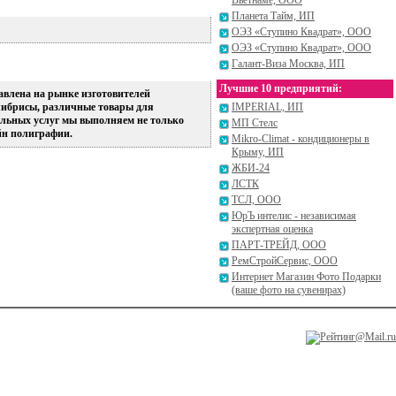
Вьетнаме, ООО
Планета Тайм, ИП
ОЭЗ «Ступино Квадрат», ООО
ОЭЗ «Ступино Квадрат», ООО
Галант-Виза Москва, ИП
Лучшие 10 предприятий:
влена на рынке изготовителей
либрисы, различные товары для
IMPERIAL, ИП
тельных услуг мы выполняем не только
МП Стелс
айн полиграфии.
Mikro-Climat - кондиционеры в
Крыму, ИП
ЖБИ-24
ЛСТК
ТСЛ, ООО
ЮрЪ интелис - независимая
экспертная оценка
ПАРТ-ТРЕЙД, ООО
РемСтройСервис, ООО
Интернет Магазин Фото Подарки
(ваше фото на сувенирах)