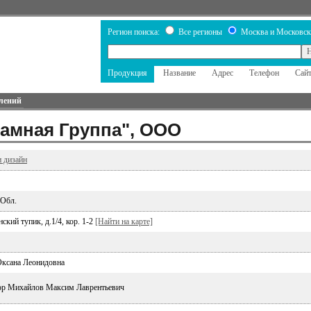
Регион поиска:
Все регионы
Москва и Московск
Продукция
Название
Адрес
Телефон
Сай
лений
амная Группа", ООО
и дизайн
 Обл.
кий тупик, д.1/4, кор. 1-2
[Найти на карте]
Оксана Леонидовна
ор Михайлов Максим Лаврентьевич