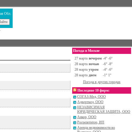
ая Обл.
т
Погода в Москве
27 марта
вечером
-4° -6°
28 марта
ночью
-6° -8°
28 марта
утром
-4° -6°
28 марта
днем
-1° 1°
Погода в других городах
Последние 10 фирм:
СОГАЗ-Мед, ООО
Адвертмед, ООО
НЕЗАВИСИМАЯ
ЮРИДИЧЕСКАЯ ЗАЩИТА, ООО
Анкор, ООО
Росрепетитор, ИП
Аренда недвижимости во