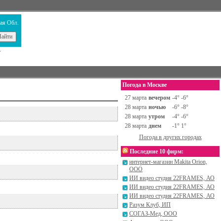
ая Обл.
т
Погода в Москве
27 марта
вечером
-4° -6°
28 марта
ночью
-6° -8°
28 марта
утром
-4° -6°
28 марта
днем
-1° 1°
Погода в других городах
Последние 10 фирм:
интернет-магазин Makita Orion,
ООО
ИИ видео студия 22FRAMES, АО
ИИ видео студия 22FRAMES, АО
ИИ видео студия 22FRAMES, АО
Разум Клуб, ИП
СОГАЗ-Мед, ООО