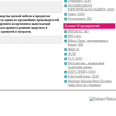
Адвертмед, ООО
НЕЗАВИСИМАЯ
ЮРИДИЧЕСКАЯ ЗАЩИТА, ООО
Анкор, ООО
водства мягкой мебели и предметов
Росрепетитор, ИП
ется одним из крупнейших производителей
ширением ассортимента выпускаемой
Лучшие 10 предприятий:
было принято решение выделить в
IMPERIAL, ИП
 кроватей и матрасов.
МП Стелс
Mikro-Climat - кондиционеры в
Крыму, ИП
ЖБИ-24
ЛСТК
ТСЛ, ООО
ЮрЪ интелис - независимая
экспертная оценка
ПАРТ-ТРЕЙД, ООО
РемСтройСервис, ООО
Интернет Магазин Фото Подарки
(ваше фото на сувенирах)