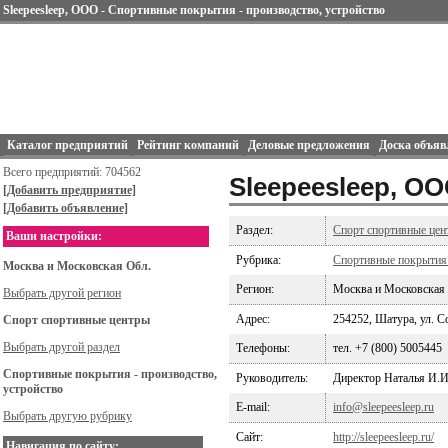
Sleepeesleep, ООО - Спортивные покрытия - производство, устройство
Каталог предприятий
Рейтинг компаний
Деловые предложения
Доска объяв
Всего предприятий: 704562
Sleepeesleep, О
[Добавить предприятие]
[Добавить объявление]
Раздел:
Спорт спортивные цен
Ваши настройки:
Рубрика:
Спортивные покрытия 
Москва и Московская Обл.
Регион:
Москва и Московская
Выбрать другой регион
Адрес:
254252, Шатура, ул. Со
Спорт спортивные центры
Выбрать другой раздел
Телефоны:
тел. +7 (800) 5005445
Спортивные покрытия - производство,
Руководитель:
Директор Наталья И.И
устройство
E-mail:
info@sleepeesleep.ru
Выбрать другую рубрику
Сайт:
http://sleepeesleep.ru/
Навигация по сайту: