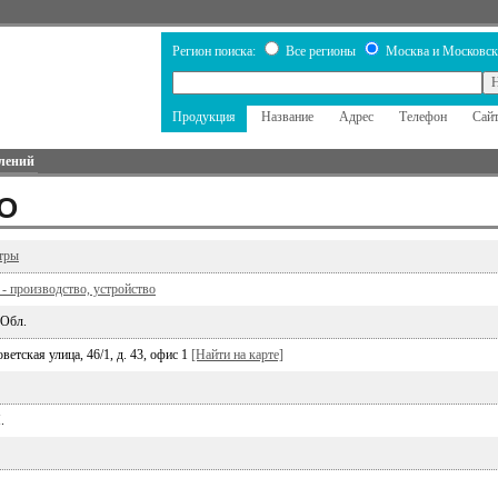
Регион поиска:
Все регионы
Москва и Московск
Продукция
Название
Адрес
Телефон
Сай
лений
ОО
тры
- производство, устройство
 Обл.
ветская улица, 46/1, д. 43, офис 1
[Найти на карте]
.