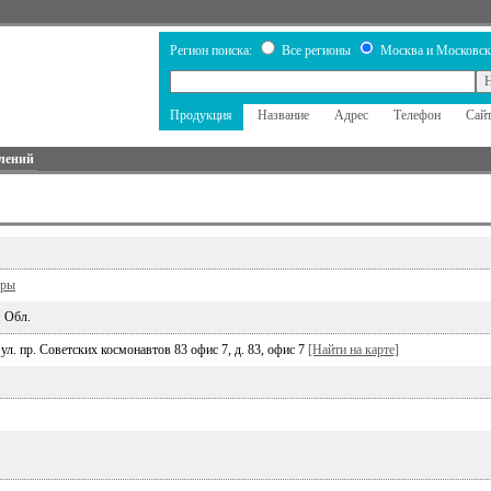
Регион поиска:
Все регионы
Москва и Московск
Продукция
Название
Адрес
Телефон
Сай
лений
ары
 Обл.
ул. пр. Советских космонавтов 83 офис 7, д. 83, офис 7
[Найти на карте]