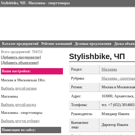
Stylishbike, ЧП - Магазины - спорттовары
Каталог предприятий
Рейтинг компаний
Деловые предложения
Доска объяв
Всего предприятий: 704552
Stylishbike, ЧП
[Добавить предприятие]
[Добавить объявление]
Раздел:
Магазины
Ваши настройки:
Рубрика:
Магазины - спорттов
Москва и Московская Обл.
Регион:
Москва и Московская
Выбрать другой регион
Адрес:
163000, Архангельск, 
Магазины
Выбрать другой раздел
Телефоны:
тел. +7 (652) 3014663
Магазины - спорттовары
Руководитель:
Мэнеджер Никита
Выбрать другую рубрику
Контактное
Директор Никита
лицо:
Навигация по сайту: