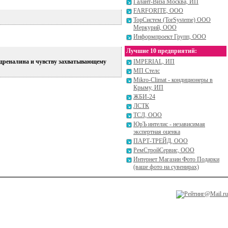
Галант-Виза Москва, ИП
FARFORITE, ООО
ТорСистем (TorSysteme) ООО
Меркурий, ООО
Информпроект Групп, ООО
Лучшие 10 предприятий:
адреналина и чувству захватывающему
IMPERIAL, ИП
МП Стелс
Mikro-Climat - кондиционеры в
Крыму, ИП
ЖБИ-24
ЛСТК
ТСЛ, ООО
ЮрЪ интелис - независимая
экспертная оценка
ПАРТ-ТРЕЙД, ООО
РемСтройСервис, ООО
Интернет Магазин Фото Подарки
(ваше фото на сувенирах)