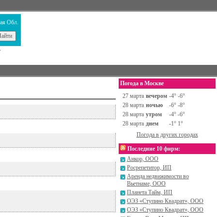
ая Обл.
т
Погода в Москве
27 марта
вечером
-4° -6°
28 марта
ночью
-6° -8°
28 марта
утром
-4° -6°
28 марта
днем
-1° 1°
Погода в других городах
Последние 10 фирм:
Анкор, ООО
Росрепетитор, ИП
Аренда недвижимости во
Вьетнаме, ООО
Планета Тайм, ИП
ОЭЗ «Ступино Квадрат», ООО
ОЭЗ «Ступино Квадрат», ООО