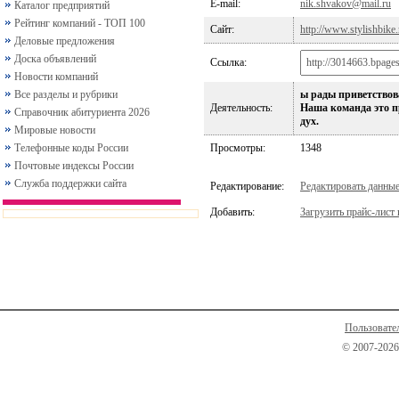
E-mail:
nik.shvakov@mail.ru
Каталог предприятий
Рейтинг компаний - ТОП 100
Сайт:
http://www.stylishbike.
Деловые предложения
Доска объявлений
Ссылка:
Новости компаний
Все разделы и рубрики
ы рады приветствов
Деятельность:
Наша команда это п
Справочник абитуриента 2026
дух.
Мировые новости
Телефонные коды России
Просмотры:
1348
Почтовые индексы России
Служба поддержки сайта
Редактирование:
Редактировать данны
Добавить:
Загрузить прайс-лист 
Пользовате
© 2007-2026