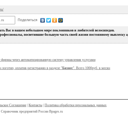
ru/
Поделиться
ать Вас в нашем небольшом мире поклонников и любителей велосипедов.
рофессионалы, посветившие большую часть своей жизни постоянному выплеску 
е фирмы через автоматизированную систему управления услугами
и логотип, оплатив регистрацию в разделе "
Бизнес
". Всего 1000руб. в месяц
льское Соглашение
|
Контакты
|
Политика обработки персональных данных
 Справочник предприятий России Bpages.ru