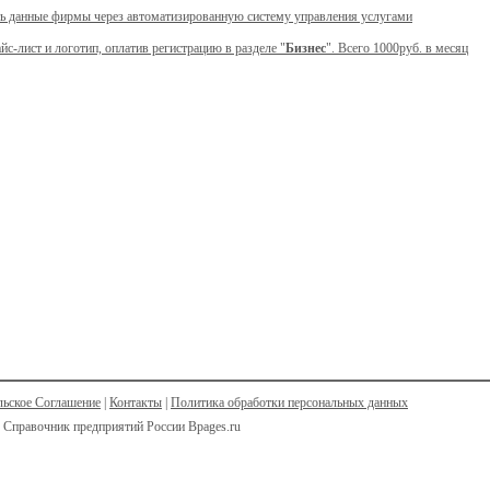
ь данные фирмы через автоматизированную систему управления услугами
йс-лист и логотип, оплатив регистрацию в разделе "
Бизнес
". Всего 1000руб. в месяц
льское Соглашение
|
Контакты
|
Политика обработки персональных данных
 Справочник предприятий России Bpages.ru