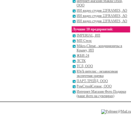
интернет-магазин Makita Orion,
ООО
ИИ видео студия 22FRAMES, АО
ИИ видео студия 22FRAMES, АО
ИИ видео студия 22FRAMES, АО
Лучшие 10 предприятий:
IMPERIAL, ИП
МП Стелс
Mikro-Climat - кондиционеры в
Крыму, ИП
ЖБИ-24
ЛСТК
ТСЛ, ООО
ЮрЪ интелис - независимая
экспертная оценка
ПАРТ-ТРЕЙД, ООО
РемСтройСервис, ООО
Интернет Магазин Фото Подарки
(ваше фото на сувенирах)