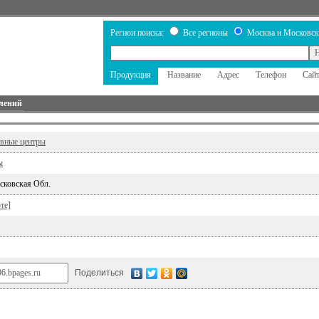
Регион поиска:
Все регионы
Москва и Московск
Продукция
Название
Адрес
Телефон
Сай
лений
ивные центры
ы
сковская Обл.
те]
Поделиться