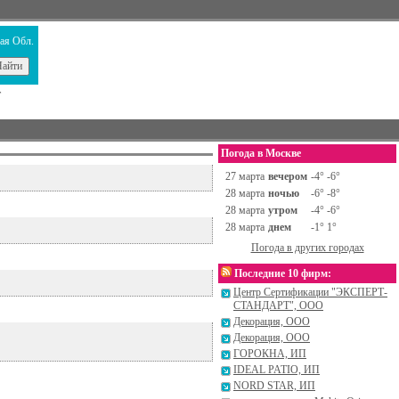
ая Обл.
т
Погода в Москве
27 марта
вечером
-4° -6°
28 марта
ночью
-6° -8°
28 марта
утром
-4° -6°
28 марта
днем
-1° 1°
Погода в других городах
Последние 10 фирм:
Центр Сертификации "ЭКСПЕРТ-
СТАНДАРТ", ООО
Декорация, ООО
Декорация, ООО
ГОРОКНА, ИП
IDEAL PATIO, ИП
NORD STAR, ИП