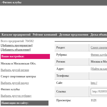
- Фитнес-клубы
Каталог предприятий
Рейтинг компаний
Деловые предложения
Доска объяв
Всего предприятий: 704582
[Добавить предприятие]
Раздел:
Спорт спорт
[Добавить объявление]
Рубрика:
Фитнес-клуб
Ваши настройки:
Регион:
Москва и Мо
Москва и Московская Обл.
Адрес:
[Найти на кар
Выбрать другой регион
Телефоны:
Спорт спортивные центры
Выбрать другой раздел
Сайт:
http://
Фитнес-клубы
Ссылка:
Выбрать другую рубрику
Просмотры:
1121
Навигация по сайту: