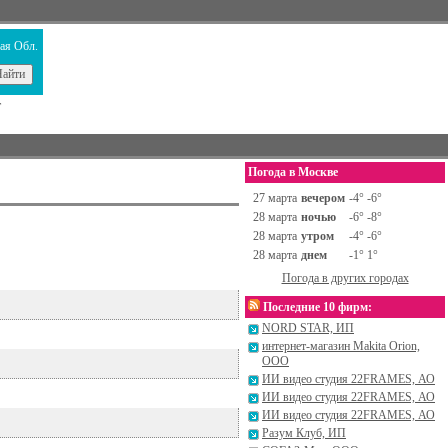
ая Обл.
т
Погода в Москве
27 марта
вечером
-4° -6°
28 марта
ночью
-6° -8°
28 марта
утром
-4° -6°
28 марта
днем
-1° 1°
Погода в других городах
Последние 10 фирм:
NORD STAR, ИП
интернет-магазин Makita Orion,
ООО
ИИ видео студия 22FRAMES, АО
ИИ видео студия 22FRAMES, АО
ИИ видео студия 22FRAMES, АО
Разум Клуб, ИП