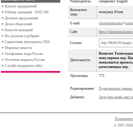
Руководитель:
специалист Андрей
Каталог предприятий
Контактное
менеджер Юлия
Рейтинг компаний - ТОП 100
лицо:
Деловые предложения
E-mail:
chempionkazino@yande
Доска объявлений
Новости компаний
Сайт:
https://chempion-kazino
Все разделы и рубрики
Справочник абитуриента 2026
Ссылка:
Мировые новости
Комплит Технолоджи 
Телефонные коды России
популярных игр. На
Почтовые индексы России
Деятельность:
появляются проекты 
Служба поддержки сайта
качественных игр.
Просмотры:
773
Редактирование:
Редактировать данные
Добавить:
Загрузить прайс-лист и
Пользовате
© 2007-2026