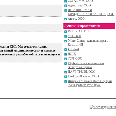
СОГАЗ-Мед, ООО
Адвертмед, ООО
НЕЗАВИСИМАЯ
ЮРИДИЧЕСКАЯ ЗАЩИТА, ООО
Анкор, ООО
Лучшие 10 предприятий:
IMPERIAL, ИП
МП Стелс
Mikro-Climat - кондиционеры в
Крыму, ИП
оссии и СНГ. Мы создатели таких
ЖБИ-24
ря нашей миссии, ценностям и команде
ЛСТК
 увлеченных разработкой захватывающих и
ТСЛ, ООО
ЮрЪ интелис - независимая
экспертная оценка
ПАРТ-ТРЕЙД, ООО
РемСтройСервис, ООО
Интернет Магазин Фото Подарки
(ваше фото на сувенирах)