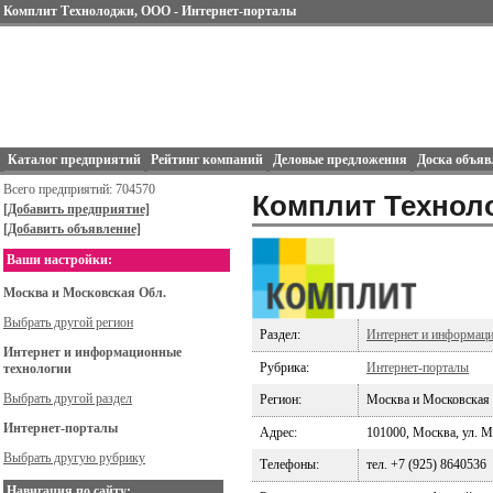
Комплит Технолоджи, ООО - Интернет-порталы
Каталог предприятий
Рейтинг компаний
Деловые предложения
Доска объяв
Всего предприятий: 704570
Комплит Технол
[Добавить предприятие]
[Добавить объявление]
Ваши настройки:
Москва и Московская Обл.
Выбрать другой регион
Раздел:
Интернет и информаци
Интернет и информационные
Рубрика:
Интернет-порталы
технологии
Выбрать другой раздел
Регион:
Москва и Московская
Интернет-порталы
Адрес:
101000, Москва, ул. Ма
Выбрать другую рубрику
Телефоны:
тел. +7 (925) 8640536
Навигация по сайту: