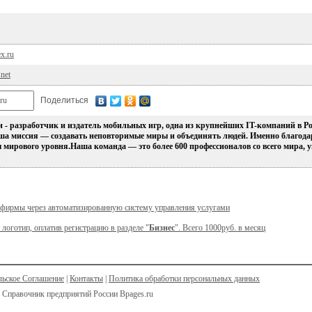
x.ru
.net
Поделиться
- разработчик и издатель мобильных игр, одна из крупнейших IT-компаний в Р
ша миссия — создавать неповторимые миры и объединять людей. Именно благода
мирового уровня.Наша команда — это более 600 профессионалов со всего мира,
 фирмы через автоматизированную систему управления услугами
 логотип, оплатив регистрацию в разделе "
Бизнес
". Всего 1000руб. в месяц
льское Соглашение
|
Контакты
|
Политика обработки персональных данных
 Справочник предприятий России Bpages.ru