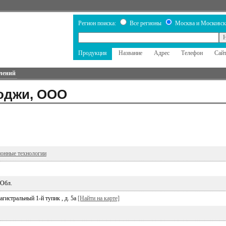
Регион поиска:
Все регионы
Москва и Московск
Продукция
Название
Адрес
Телефон
Сай
лений
оджи, ООО
онные технологии
 Обл.
гистральный 1-й тупик , д. 5а
[Найти на карте]