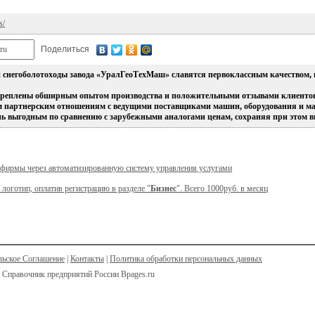
s/
Поделиться
и снегоболотоходы завода «УралГеоТехМаш» славятся первоклассным качеством,
реплены обширным опытом производства и положительными отзывами клиентов
 партнерским отношениям с ведущими поставщиками машин, оборудования и ма
нь выгодным по сравнению с зарубежными аналогами ценам, сохраняя при этом в
 фирмы через автоматизированную систему управления услугами
 логотип, оплатив регистрацию в разделе "
Бизнес
". Всего 1000руб. в месяц
льское Соглашение
|
Контакты
|
Политика обработки персональных данных
 Справочник предприятий России Bpages.ru