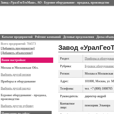
Завод «УралГеоТехМаш», АО - Буровое оборудование - продажа, производство
Каталог предприятий
Рейтинг компаний
Деловые предложения
Доска объяв
Всего предприятий: 704573
Завод «УралГео
[Добавить предприятие]
[Добавить объявление]
Раздел:
Приборы и оборудова
Ваши настройки:
Рубрика:
Буровое оборудование
Москва и Московская Обл.
Регион:
Москва и Московская
Выбрать другой регион
Адрес:
101000, Москва, ул. М
Приборы и оборудование
Выбрать другой раздел
Телефоны:
тел. +7 (800) 1008705
Буровое оборудование - продажа,
Руководитель:
директор андрей
производство
Контактное
помощник Эльмира
Выбрать другую рубрику
лицо:
Навигация по сайту: