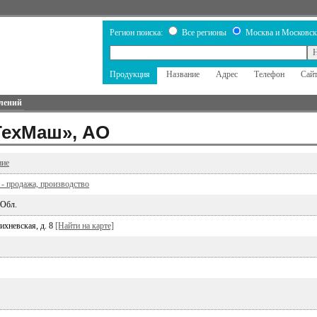
Регион поиска:
Все регионы
Москва и Московск
Продукция
Название
Адрес
Телефон
Сай
лений
ТехМаш», АО
ние
 - продажа, производство
 Обл.
ихневская, д. 8
[Найти на карте]