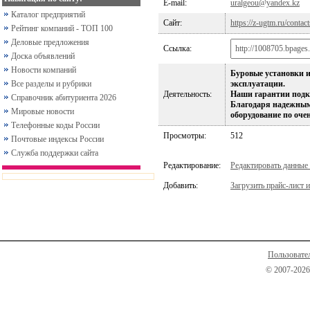
E-mail:
uralgeou@yandex.kz
Каталог предприятий
Сайт:
https://z-ugtm.ru/contact
Рейтинг компаний - ТОП 100
Деловые предложения
Ссылка:
Доска объявлений
Новости компаний
Буровые установки 
Все разделы и рубрики
эксплуатации.
Деятельность:
Наши гарантии подк
Справочник абитуриента 2026
Благодаря надежным
Мировые новости
оборудование по оче
Телефонные коды России
Просмотры:
512
Почтовые индексы России
Служба поддержки сайта
Редактирование:
Редактировать данные
Добавить:
Загрузить прайс-лист и
Пользовате
© 2007-2026