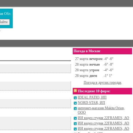
ая Обл.
т
Погода в Москве
27 марта
вечером
-4° -6°
28 марта
ночью
-6° -8°
28 марта
утром
-4° -6°
28 марта
днем
-1° 1°
Погода в других городах
Последние 10 фирм:
IDEAL PATIO, ИП
NORD STAR, ИП
интернет-магазин Makita Orion,
ООО
ИИ видео студия 22FRAMES, АО
ИИ видео студия 22FRAMES, АО
ИИ видео студия 22FRAMES, АО