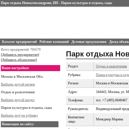
Парк отдыха Новоалександрово, ИП - Парки культуры и отдыха, сады
Каталог предприятий
Рейтинг компаний
Деловые предложения
Доска объяв
Всего предприятий: 704579
Парк отдыха Но
[Добавить предприятие]
[Добавить объявление]
Раздел:
Отдых и развлечения
Ваши настройки:
Рубрика:
Парки культуры и отд
Москва и Московская Обл.
Регион:
Москва и Московская
Выбрать другой регион
Адрес:
344443, Москва, ул. М
Отдых и развлечения
Выбрать другой раздел
Телефоны:
тел. +7 (495) 6040467
Парки культуры и отдыха, сады
Руководитель:
Индивидуальный пред
Выбрать другую рубрику
Контактное
Менеджер Марина
лицо:
Навигация по сайту: