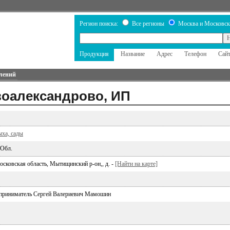
Регион поиска:
Все регионы
Москва и Московск
Продукция
Название
Адрес
Телефон
Сай
лений
воалександрово, ИП
ыха, сады
 Обл.
осковская область, Мытищинский р-он,, д. -
[Найти на карте]
приниматель Сергей Валериевич Мамошин