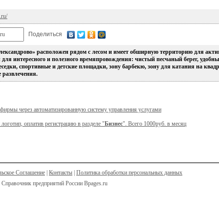
.ru/
Поделиться
лександрово» расположен рядом с лесом и имеет обширную территорию для акт
 для интересного и полезного времяпровождения: чистый песчаный берег, удобн
еседки, спортивные и детские площадки, зону барбекю, зону для катания на ква
 развлечения.
 фирмы через автоматизированную систему управления услугами
 логотип, оплатив регистрацию в разделе "
Бизнес
". Всего 1000руб. в месяц
льское Соглашение
|
Контакты
|
Политика обработки персональных данных
 Справочник предприятий России Bpages.ru