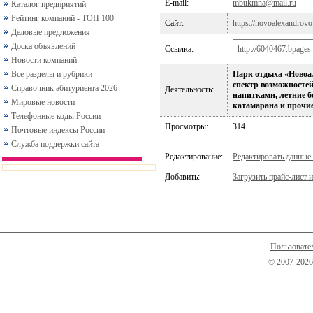
E-mail:
mbukmna@mail.ru
Каталог предприятий
Рейтинг компаний - ТОП 100
Сайт:
https://novoalexandrovo
Деловые предложения
Доска объявлений
Ссылка:
Новости компаний
Все разделы и рубрики
Парк отдыха «Новоа
спектр возможностей
Справочник абитуриента 2026
Деятельность:
напитками, летние б
Мировые новости
катамарана и прочие
Телефонные коды России
Просмотры:
314
Почтовые индексы России
Служба поддержки сайта
Редактирование:
Редактировать данные
Добавить:
Загрузить прайс-лист и
Пользовате
© 2007-2026