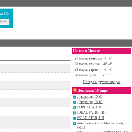
ая Обл.
т
Погода в Москве
27 марта
вечером
-4° -6°
28 марта
ночью
-6° -8°
28 марта
утром
-4° -6°
28 марта
днем
-1° 1°
Погода в других городах
Последние 10 фирм:
Декорация, ООО
Декорация, ООО
ГОРОКНА, ИП
IDEAL PATIO, ИП
NORD STAR, ИП
интернет-магазин Makita Orion,
ООО