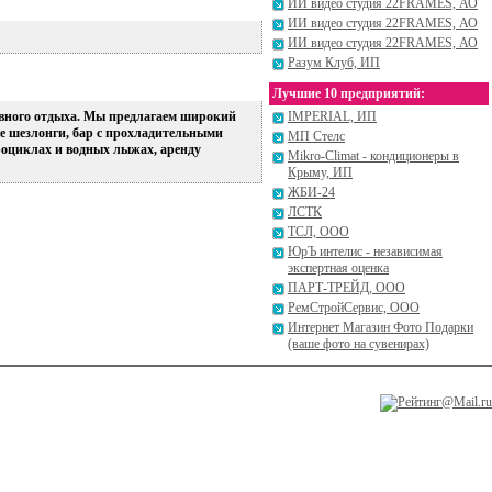
ИИ видео студия 22FRAMES, АО
ИИ видео студия 22FRAMES, АО
ИИ видео студия 22FRAMES, АО
Разум Клуб, ИП
Лучшие 10 предприятий:
ивного отдыха. Мы предлагаем широкий
IMPERIAL, ИП
ые шезлонги, бар с прохладительными
МП Стелс
дроциклах и водных лыжах, аренду
Mikro-Climat - кондиционеры в
Крыму, ИП
ЖБИ-24
ЛСТК
ТСЛ, ООО
ЮрЪ интелис - независимая
экспертная оценка
ПАРТ-ТРЕЙД, ООО
РемСтройСервис, ООО
Интернет Магазин Фото Подарки
(ваше фото на сувенирах)