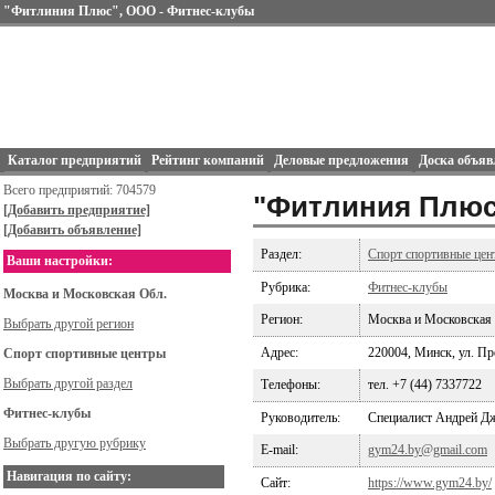
"Фитлиния Плюс", ООО - Фитнес-клубы
Каталог предприятий
Рейтинг компаний
Деловые предложения
Доска объяв
Всего предприятий: 704579
"Фитлиния Плюс
[Добавить предприятие]
[Добавить объявление]
Раздел:
Спорт спортивные цен
Ваши настройки:
Рубрика:
Фитнес-клубы
Москва и Московская Обл.
Регион:
Москва и Московская
Выбрать другой регион
Адрес:
220004, Минск, ул. Пр
Спорт спортивные центры
Выбрать другой раздел
Телефоны:
тел. +7 (44) 7337722
Фитнес-клубы
Руководитель:
Специалист Андрей Д
Выбрать другую рубрику
E-mail:
gym24.by@gmail.com
Навигация по сайту:
Сайт:
https://www.gym24.by/