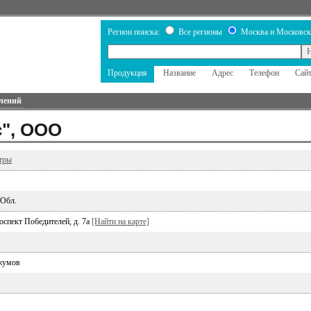
Регион поиска:
Все регионы
Москва и Московск
Продукция
Название
Адрес
Телефон
Сай
лений
", ООО
тры
 Обл.
оспект Победителей, д. 7а
[Найти на карте]
жумов