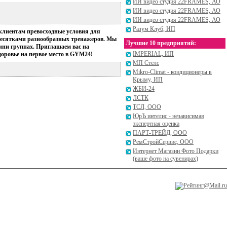
ИИ видео студия 22FRAMES, АО
ИИ видео студия 22FRAMES, АО
ИИ видео студия 22FRAMES, АО
Разум Клуб, ИП
клиентам превосходные условия для
 десятками разнообразных тренажеров. Мы
Лучшие 10 предприятий:
ини группах. Приглашаем вас на
IMPERIAL, ИП
доровье на первое место в GYM24!
МП Стелс
Mikro-Climat - кондиционеры в
Крыму, ИП
ЖБИ-24
ЛСТК
ТСЛ, ООО
ЮрЪ интелис - независимая
экспертная оценка
ПАРТ-ТРЕЙД, ООО
РемСтройСервис, ООО
Интернет Магазин Фото Подарки
(ваше фото на сувенирах)