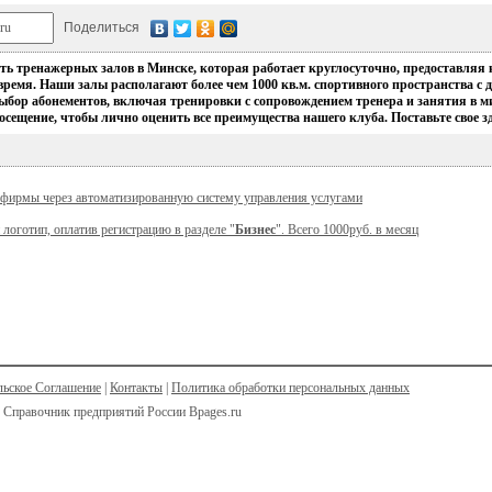
Поделиться
 тренажерных залов в Минске, которая работает круглосуточно, предоставляя 
время. Наши залы располагают более чем 1000 кв.м. спортивного пространства с
ыбор абонементов, включая тренировки с сопровождением тренера и занятия в м
посещение, чтобы лично оценить все преимущества нашего клуба. Поставьте свое з
 фирмы через автоматизированную систему управления услугами
 логотип, оплатив регистрацию в разделе "
Бизнес
". Всего 1000руб. в месяц
льское Соглашение
|
Контакты
|
Политика обработки персональных данных
 Справочник предприятий России Bpages.ru