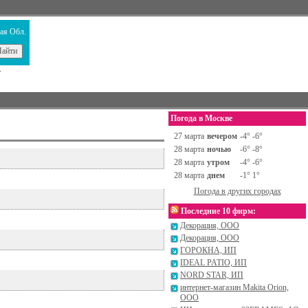
ая Обл.
т
Погода в Москве
27 марта
вечером
-4° -6°
28 марта
ночью
-6° -8°
28 марта
утром
-4° -6°
28 марта
днем
-1° 1°
Погода в других городах
Последние 10 фирм:
Декорация, ООО
Декорация, ООО
ГОРОКНА, ИП
IDEAL PATIO, ИП
NORD STAR, ИП
интернет-магазин Makita Orion,
ООО