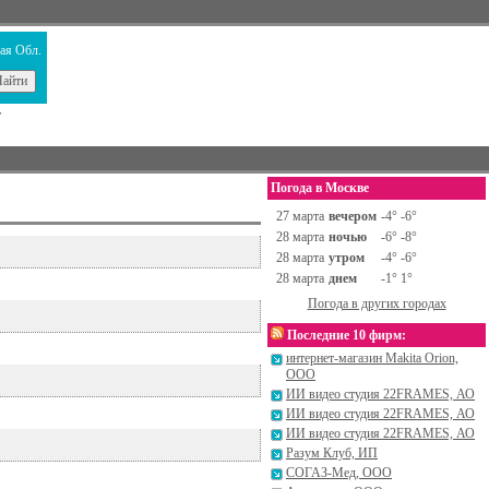
ая Обл.
т
Погода в Москве
27 марта
вечером
-4° -6°
28 марта
ночью
-6° -8°
28 марта
утром
-4° -6°
28 марта
днем
-1° 1°
Погода в других городах
Последние 10 фирм:
интернет-магазин Makita Orion,
ООО
ИИ видео студия 22FRAMES, АО
ИИ видео студия 22FRAMES, АО
ИИ видео студия 22FRAMES, АО
Разум Клуб, ИП
СОГАЗ-Мед, ООО