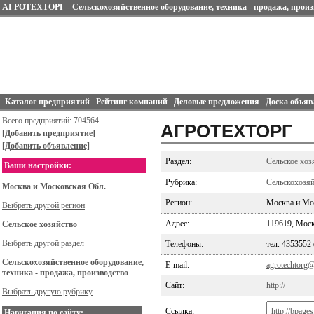
АГРОТЕХТОРГ - Сельскохозяйственное оборудование, техника - продажа, произ
Каталог предприятий
Рейтинг компаний
Деловые предложения
Доска объяв
Всего предприятий: 704564
АГРОТЕХТОРГ
[Добавить предприятие]
[Добавить объявление]
Раздел:
Сельское хоз
Ваши настройки:
Рубрика:
Сельскохозяй
Москва и Московская Обл.
Регион:
Москва и Мо
Выбрать другой регион
Адрес:
119619, Моск
Сельское хозяйство
Выбрать другой раздел
Телефоны:
тел. 4353552
Сельскохозяйственное оборудование,
E-mail:
agrotechtorg@
техника - продажа, производство
Сайт:
http://
Выбрать другую рубрику
Ссылка:
Навигация по сайту: