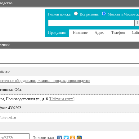
водство
Регион поиска:
Все регионы
Москва и Московск
Продукция
Название
Адрес
Телефон
Сай
лений
яйство
ственное оборудование, техника - продажа, производство
сковская Обл.
ва, Производственная ул., д. 6
[Найти на карте]
 факс 4392392
mtu-net.ru
Поделиться