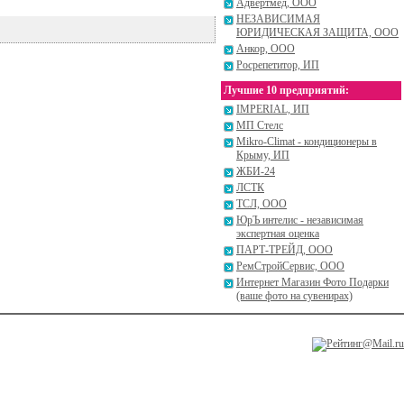
Адвертмед, ООО
НЕЗАВИСИМАЯ
ЮРИДИЧЕСКАЯ ЗАЩИТА, ООО
Анкор, ООО
Росрепетитор, ИП
Лучшие 10 предприятий:
IMPERIAL, ИП
МП Стелс
Mikro-Climat - кондиционеры в
Крыму, ИП
ЖБИ-24
ЛСТК
ТСЛ, ООО
ЮрЪ интелис - независимая
экспертная оценка
ПАРТ-ТРЕЙД, ООО
РемСтройСервис, ООО
Интернет Магазин Фото Подарки
(ваше фото на сувенирах)