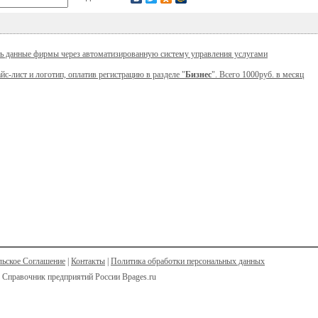
ь данные фирмы через автоматизированную систему управления услугами
йс-лист и логотип, оплатив регистрацию в разделе "
Бизнес
". Всего 1000руб. в месяц
льское Соглашение
|
Контакты
|
Политика обработки персональных данных
 Справочник предприятий России Bpages.ru