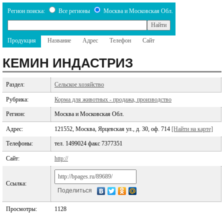
Регион поиска:
Все регионы
Москва и Московская Обл.
Продукция
Название
Адрес
Телефон
Сайт
КЕМИН ИНДАСТРИЗ
Раздел:
Сельское хозяйство
Рубрика:
Корма для животных - продажа, производство
Регион:
Москва и Московская Обл.
Адрес:
121552, Москва, Ярцевская ул., д. 30, оф. 714
[Найти на карте]
Телефоны:
тел. 1499024 факс 7377351
Сайт:
http://
Ссылка:
Поделиться
Просмотры:
1128