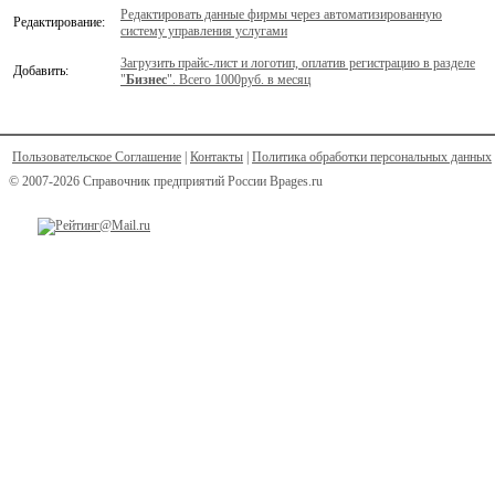
Редактировать данные фирмы через автоматизированную
Редактирование:
систему управления услугами
Загрузить прайс-лист и логотип, оплатив регистрацию в разделе
Добавить:
"
Бизнес
". Всего 1000руб. в месяц
Пользовательское Соглашение
|
Контакты
|
Политика обработки персональных данных
© 2007-2026 Справочник предприятий России Bpages.ru