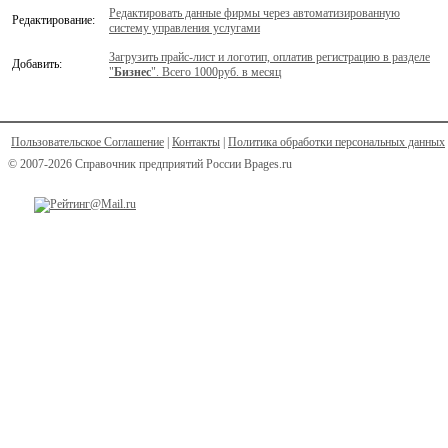
Редактировать данные фирмы через автоматизированную
Редактирование:
систему управления услугами
Загрузить прайс-лист и логотип, оплатив регистрацию в разделе
Добавить:
"
Бизнес
". Всего 1000руб. в месяц
Пользовательское Соглашение
|
Контакты
|
Политика обработки персональных данных
© 2007-2026 Справочник предприятий России Bpages.ru