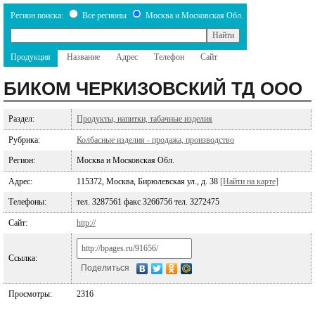
Регион поиска:
Все регионы
Москва и Московская Обл.
Продукция
Название
Адрес
Телефон
Сайт
БИКОМ ЧЕРКИЗОВСКИЙ ТД ООО
Раздел:
Продукты, напитки, табачные изделия
Рубрика:
Колбасные изделия - продажа, производство
Регион:
Москва и Московская Обл.
Адрес:
115372, Москва, Бирюлевская ул., д. 38
[Найти на карте]
Телефоны:
тел. 3287561 факс 3266756 тел. 3272475
Сайт:
http://
Ссылка:
Поделиться
Просмотры:
2316