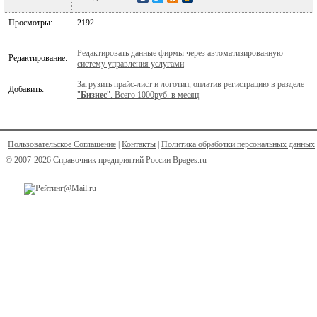
Просмотры:
2192
Редактировать данные фирмы через автоматизированную
Редактирование:
систему управления услугами
Загрузить прайс-лист и логотип, оплатив регистрацию в разделе
Добавить:
"
Бизнес
". Всего 1000руб. в месяц
Пользовательское Соглашение
|
Контакты
|
Политика обработки персональных данных
© 2007-2026 Справочник предприятий России Bpages.ru