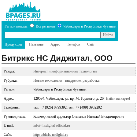
Регион поиска:
Все регионы
Чебоксары и Республика Чувашия
Продукция
Название
Адрес
Телефон
Сайт
Битрикс НС Диджитал, ООО
Раздел:
Интернет и информационные технологии
Рубрика:
Новые технологии - внедрение, разработка
Регион:
Чебоксары и Республика Чувашия
Адрес:
129594, Чебоксары, ул. пр. М. Горького, д. 26
[Найти на карте]
Телефоны:
тел. +7 (926) 0799392, тел. +7 (499) 3982292
Руководитель:
Коммерческий директор Степанов Николай Владимирович
E-mail:
info@nsdigital-official.ru
Сайт:
https://bitrix-nsdigital.ru