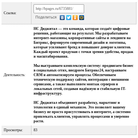
Ссылка:
Поделиться
НС Диджитал — это команда, которая создаёт цифровые
решения, работающие на результат. Мы разрабатываем
интернет-магазины, корпоративные сайты и лендинги на
Битрикс, формируем современный дизайн и логотипы,
которые усиливают бренд и повышают доверие клиентов.
Каждый проект продуман с точки зрения удобства, продаж
и масштабирования.
Мы выстраиваем комплексную систему: продвигаем бизнес
в социальных сетях, внедряем Битрикс24, настраиваем
Деятельность:
CRM и автоматизируем процессы. Обеспечиваем
техническую поддержку сайтов, интеграции с внешними
сервисами, а также выполняем монтаж серверов и
локальных сетей, создавая надёжную и стабильную IT-
инфраструктуру.
НС Диджитал объединяет разработку, маркетинг и
технологии в единый механизм. Это позволяет вашему
бизнесу не просто присутствовать в интернете, а системно
привлекать клиентов, управлять процессами и уверенно
расти.
Просмотры:
83