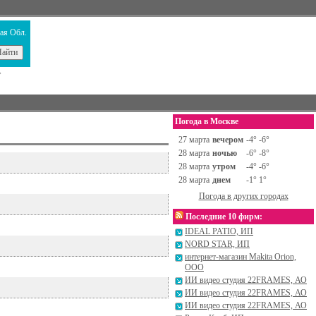
ая Обл.
т
Погода в Москве
27 марта
вечером
-4° -6°
28 марта
ночью
-6° -8°
28 марта
утром
-4° -6°
28 марта
днем
-1° 1°
Погода в других городах
Последние 10 фирм:
IDEAL PATIO, ИП
NORD STAR, ИП
интернет-магазин Makita Orion,
ООО
ИИ видео студия 22FRAMES, АО
ИИ видео студия 22FRAMES, АО
ИИ видео студия 22FRAMES, АО