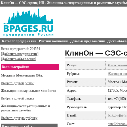
КлинОн — СЭС-сервис, ИП - Жилищно-эксплуатационные и ремонтные службы
Каталог предприятий
Рейтинг компаний
Деловые предложения
Доска объяв
Всего предприятий: 704574
КлинОн — СЭС-с
[Добавить предприятие]
[Добавить объявление]
Раздел:
Жильщно-ком
Ваши настройки:
Рубрика:
Жилищно-экс
Москва и Московская Обл.
Регион:
Москва и Мо
Выбрать другой регион
Адрес:
127055, Москв
Жильщно-коммунальное хозяйство
Выбрать другой раздел
Телефоны:
тел. +7 (495)
Жилищно-эксплуатационные и
Руководитель:
директор Юс
ремонтные службы
E-mail:
fxntxbwjis@r
Выбрать другую рубрику
Сайт:
http://cleanon
Навигация по сайту: