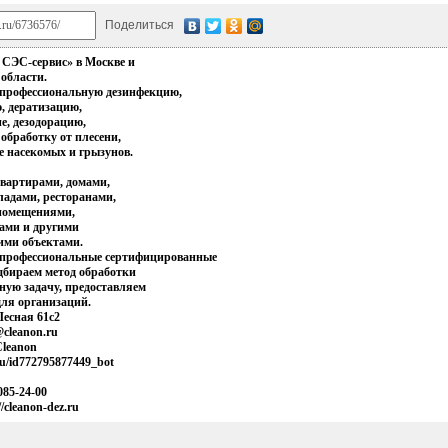
Поделиться
СЭС-сервис» в Москве и
области.
профессиональную дезинфекцию,
, дератизацию,
е, дезодорацию,
обработку от плесени,
 насекомых и грызунов.
квартирами, домами,
ладами, ресторанами,
помещениями,
ами и другими
ими объектами.
 профессиональные сертифицированные
одбираем метод обработки
ную задачу, предоставляем
ля организаций.
Лесная 61с2
@cleanon.ru
/Cleanon
ru/id772795877449_bot
085-24-00
//cleanon-dez.ru