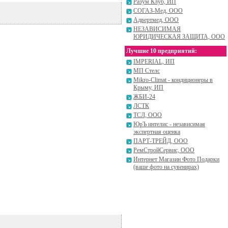
Разум Клуб, ИП
СОГАЗ-Мед, ООО
Адвертмед, ООО
НЕЗАВИСИМАЯ
ЮРИДИЧЕСКАЯ ЗАЩИТА, ООО
Лучшие 10 предприятий:
IMPERIAL, ИП
МП Стелс
Mikro-Climat - кондиционеры в
Крыму, ИП
ЖБИ-24
ЛСТК
ТСЛ, ООО
ЮрЪ интелис - независимая
экспертная оценка
ПАРТ-ТРЕЙД, ООО
РемСтройСервис, ООО
Интернет Магазин Фото Подарки
(ваше фото на сувенирах)