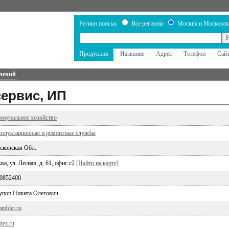
Регион поиска:
Все регионы
Москва и Московск
Продукция
Название
Адрес
Телефон
Сай
лений
ервис, ИП
мунальное хозяйство
плуатационные и ремонтные службы
сковская Обл.
а, ул. Лесная, д. 61, офис с2
[Найти на карте]
 0852400
упоп Никита Олегович
ambler.ru
-dez.ru