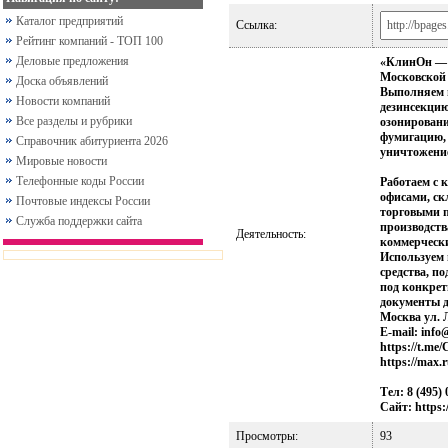
Каталог предприятий
Ссылка:
Рейтинг компаний - ТОП 100
Деловые предложения
«КлинОн — 
Московской 
Доска объявлений
Выполняем 
Новости компаний
дезинсекцию
Все разделы и рубрики
озонировани
фумигацию, 
Справочник абитуриента 2026
уничтожение
Мировые новости
Телефонные коды России
Работаем с 
офисами, ск
Почтовые индексы России
торговыми 
Служба поддержки сайта
производств
Деятельность:
коммерческ
Используем
средства, п
под конкрет
документы д
Москва ул. 
E-mail: info
https://t.me
https://max.
Тел: 8 (495) 
Сайт: https:
Просмотры:
93