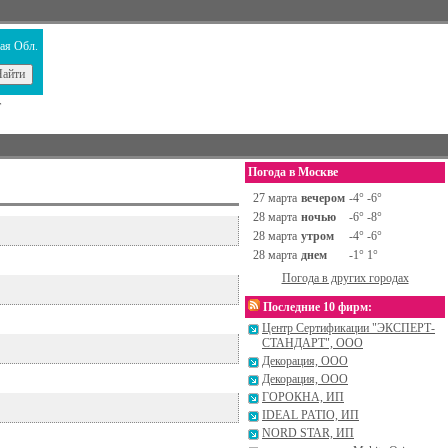
ая Обл.
т
Погода в Москве
27 марта
вечером
-4° -6°
28 марта
ночью
-6° -8°
28 марта
утром
-4° -6°
28 марта
днем
-1° 1°
Погода в других городах
Последние 10 фирм:
Центр Сертификации "ЭКСПЕРТ-
СТАНДАРТ", ООО
Декорация, ООО
Декорация, ООО
ГОРОКНА, ИП
IDEAL PATIO, ИП
NORD STAR, ИП