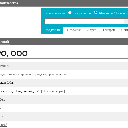
роизводство
Регион поиска:
Все регионы
Москва и Московск
Продукция
Название
Адрес
Телефон
Сай
лений
РО, ООО
ремонт
тделочные материалы - продажа, производство
ская Обл.
ск, ул. д. Поздняково, д. 23
[Найти на карте]
8595
м
.pro
t.pro/