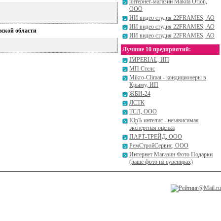
интернет-магазин Makita Orion,
ООО
ИИ видео студия 22FRAMES, АО
ИИ видео студия 22FRAMES, АО
вской области
ИИ видео студия 22FRAMES, АО
Лучшие 10 предприятий:
IMPERIAL, ИП
МП Стелс
Mikro-Climat - кондиционеры в
Крыму, ИП
ЖБИ-24
ЛСТК
ТСЛ, ООО
ЮрЪ интелис - независимая
экспертная оценка
ПАРТ-ТРЕЙД, ООО
РемСтройСервис, ООО
Интернет Магазин Фото Подарки
(ваше фото на сувенирах)