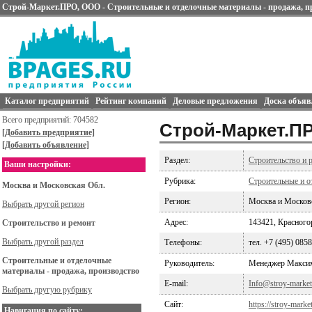
Строй-Маркет.ПРО, ООО - Строительные и отделочные материалы - продажа, п
Каталог предприятий
Рейтинг компаний
Деловые предложения
Доска объяв
Всего предприятий: 704582
Строй-Маркет.П
[Добавить предприятие]
[Добавить объявление]
Раздел:
Строительство и 
Ваши настройки:
Рубрика:
Строительные и о
Москва и Московская Обл.
Регион:
Москва и Москов
Выбрать другой регион
Адрес:
143421, Красногор
Строительство и ремонт
Выбрать другой раздел
Телефоны:
тел. +7 (495) 085
Строительные и отделочные
Руководитель:
Менеджер Макси
материалы - продажа, производство
E-mail:
Info@stroy-market
Выбрать другую рубрику
Сайт:
https://stroy-marke
Навигация по сайту: