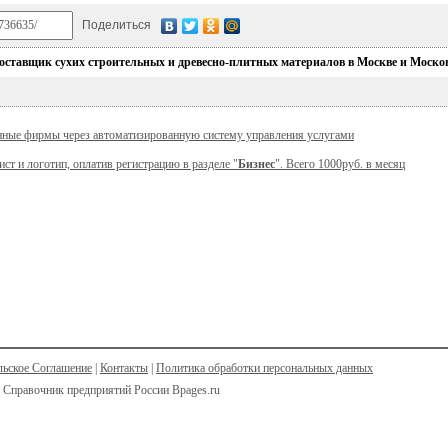
Поделиться
ставщик сухих строительных и древесно-плитных материалов в Москве и Моско
нные фирмы через автоматизированную систему управления услугами
ист и логотип, оплатив регистрацию в разделе "
Бизнес
". Всего 1000руб. в месяц
льское Соглашение
|
Контакты
|
Политика обработки персональных данных
 Справочник предприятий России Bpages.ru