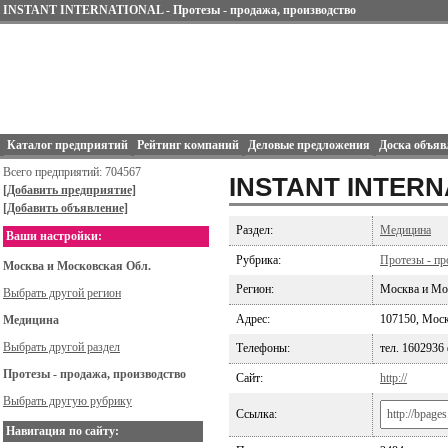
INSTANT INTERNATIONAL - Протезы - продажа, производство
Каталог предприятий
Рейтинг компаний
Деловые предложения
Доска объяв
Всего предприятий: 704567
INSTANT INTER
[Добавить предприятие]
[Добавить объявление]
Раздел:
Медицина
Ваши настройки:
Рубрика:
Протезы - пр
Москва и Московская Обл.
Регион:
Москва и Мо
Выбрать другой регион
Адрес:
107150, Москв
Медицина
Выбрать другой раздел
Телефоны:
тел. 1602936
Протезы - продажа, производство
Сайт:
http://
Выбрать другую рубрику
Ссылка:
Навигация по сайту: