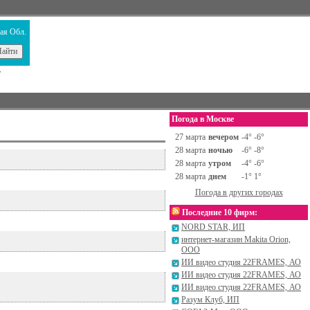
ая Обл.
т
Погода в Москве
27 марта
вечером
-4° -6°
28 марта
ночью
-6° -8°
28 марта
утром
-4° -6°
28 марта
днем
-1° 1°
Погода в других городах
Последние 10 фирм:
NORD STAR, ИП
интернет-магазин Makita Orion,
ООО
ИИ видео студия 22FRAMES, АО
ИИ видео студия 22FRAMES, АО
ИИ видео студия 22FRAMES, АО
Разум Клуб, ИП