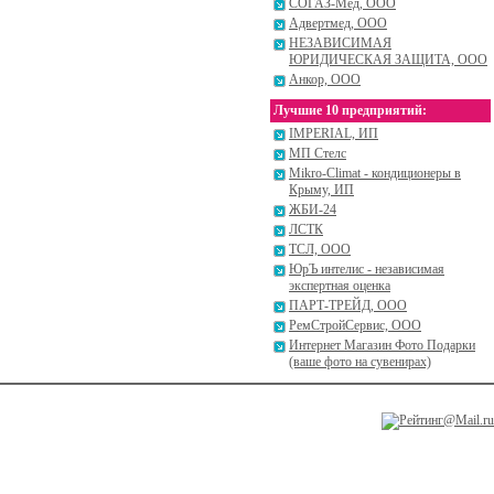
СОГАЗ-Мед, ООО
Адвертмед, ООО
НЕЗАВИСИМАЯ
ЮРИДИЧЕСКАЯ ЗАЩИТА, ООО
Анкор, ООО
Лучшие 10 предприятий:
IMPERIAL, ИП
МП Стелс
Mikro-Climat - кондиционеры в
Крыму, ИП
ЖБИ-24
ЛСТК
ТСЛ, ООО
ЮрЪ интелис - независимая
экспертная оценка
ПАРТ-ТРЕЙД, ООО
РемСтройСервис, ООО
Интернет Магазин Фото Подарки
(ваше фото на сувенирах)