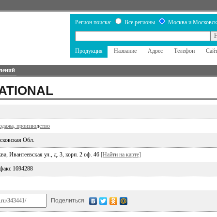
Регион поиска:
Все регионы
Москва и Московск
Продукция
Название
Адрес
Телефон
Сай
лений
NATIONAL
одажа, производство
сковская Обл.
а, Ивантеевская ул., д. 3, корп. 2 оф. 46
[Найти на карте]
 факс 1694288
Поделиться