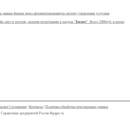
ь данные фирмы через автоматизированную систему управления услугами
йс-лист и логотип, оплатив регистрацию в разделе "
Бизнес
". Всего 1000руб. в месяц
льское Соглашение
|
Контакты
|
Политика обработки персональных данных
 Справочник предприятий России Bpages.ru