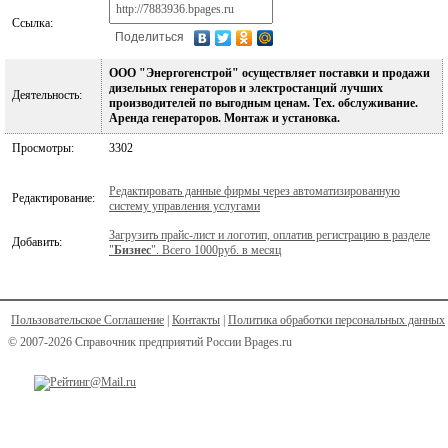
Ссылка:
Поделиться
ООО "Энергогенстрой" осуществляет поставки и продажи
дизельных генераторов и электростанций лучших
Деятельность:
производителей по выгодным ценам. Тех. обслуживание.
Аренда генераторов. Монтаж и установка.
Просмотры:
3302
Редактировать данные фирмы через автоматизированную
Редактирование:
систему управления услугами
Загрузить прайс-лист и логотип, оплатив регистрацию в разделе
Добавить:
"
Бизнес
". Всего 1000руб. в месяц
Пользовательское Соглашение
|
Контакты
|
Политика обработки персональных данных
© 2007-2026 Справочник предприятий России Bpages.ru