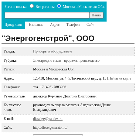
Регион поиска:
Все регионы
Москва и Московская Обл.
Продукция
Название
Адрес
Телефон
Сайт
"Энергогенстрой", ООО
Раздел:
Приборы и оборудование
Рубрика:
Электродвигатели - продажа, производство
Регион:
Москва и Московская Обл.
Адрес:
125438, Москва, ул. 4-й Лихачевский пер., д. 13
[Найти на карте]
Телефоны:
тел. +7 (495) 7883936
Руководитель:
директор Курланов Дмитрий Викторович
Контактное
руководитель отдела развития Андриевский Денис
лицо:
Владимирович
E-mail:
dieselgg@yandex.ru
Сайт:
http://dieselgenerator.ru/