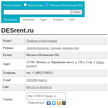
Регион поиска:
Все регионы
Москва и Московская Обл.
Продукция
Название
Адрес
Телефон
Сайт
DESrent.ru
Раздел:
Приборы и оборудование
Рубрика:
Электродвигатели - продажа, производство
Регион:
Москва и Московская Обл.
117587, Москва, ул. Варшавское шоссе, д. 129 к. 2 стр. 2
[Найти
Адрес:
на карте]
Телефоны:
тел. +7 (495) 3749115
E-mail:
3343200@mail.ru
Сайт:
http://www.desrent.ru/
Ссылка:
Поделиться