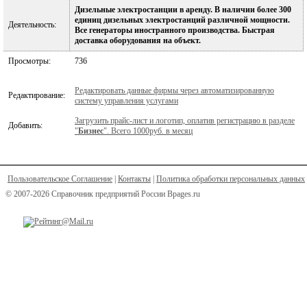
Дизельные электростанции в аренду. В наличии более 300
единиц дизельных электростанций различной мощности.
Деятельность:
Все генераторы иностранного производства. Быстрая
доставка оборудования на объект.
Просмотры:
736
Редактировать данные фирмы через автоматизированную
Редактирование:
систему управления услугами
Загрузить прайс-лист и логотип, оплатив регистрацию в разделе
Добавить:
"
Бизнес
". Всего 1000руб. в месяц
Пользовательское Соглашение
|
Контакты
|
Политика обработки персональных данных
© 2007-2026 Справочник предприятий России Bpages.ru