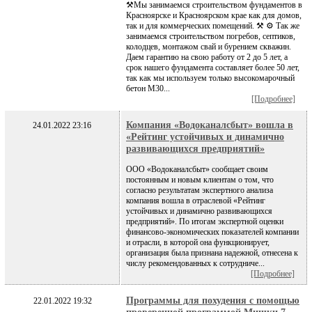
⚒Мы занимаемся строительством фундаментов в
Красноярске и Красноярском крае как для домов,
так и для коммерческих помещений. ⚒ ⚙️ Так же
занимаемся строительством погребов, септиков,
колодцев, монтажом свай и бурением скважин.
Даем гарантию на свою работу от 2 до 5 лет, а
срок нашего фундамента составляет более 50 лет,
так как мы используем только высокомарочный
бетон М30...
[Подробнее]
Компания «Водоканалсбыт» вошла в
24.01.2022 23:16
«Рейтинг устойчивых и динамично
развивающихся предприятий»
ООО «Водоканалсбыт» сообщает своим
постоянным и новым клиентам о том, что
согласно результатам экспертного анализа
компания вошла в отраслевой «Рейтинг
устойчивых и динамично развивающихся
предприятий». По итогам экспертной оценки
финансово-экономических показателей компании
и отрасли, в которой она функционирует,
организация была признана надежной, отнесена к
числу рекомендованных к сотрудниче...
[Подробнее]
Программы для похудения с помощью
22.01.2022 19:32