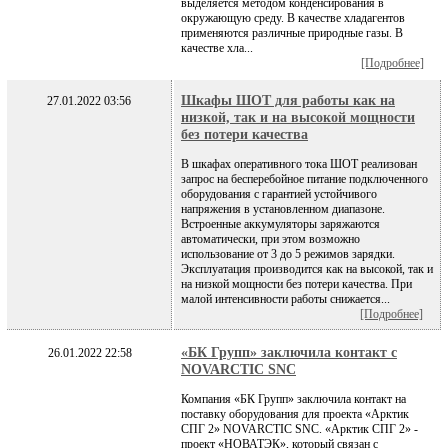
выделяется методом конденсирования в
окружающую среду. В качестве хладагентов
применяются различные природные газы. В
качестве хла...
[Подробнее]
Шкафы ШОТ для работы как на
27.01.2022 03:56
низкой, так и на высокой мощности
без потери качества
В шкафах оперативного тока ШОТ реализован
запрос на бесперебойное питание подключенного
оборудования с гарантией устойчивого
напряжения в установленном диапазоне.
Встроенные аккумуляторы заряжаются
автоматически, при этом возможно
использование от 3 до 5 режимов зарядки.
Эксплуатация производится как на высокой, так и
на низкой мощности без потери качества. При
малой интенсивности работы снижается...
[Подробнее]
«БК Групп» заключила контакт с
26.01.2022 22:58
NOVARСTIC SNC
Компания «БК Групп» заключила контакт на
поставку оборудования для проекта «Арктик
СПГ 2» NOVARСTIC SNC. «Арктик СПГ 2» -
проект «НОВАТЭК», который связан с