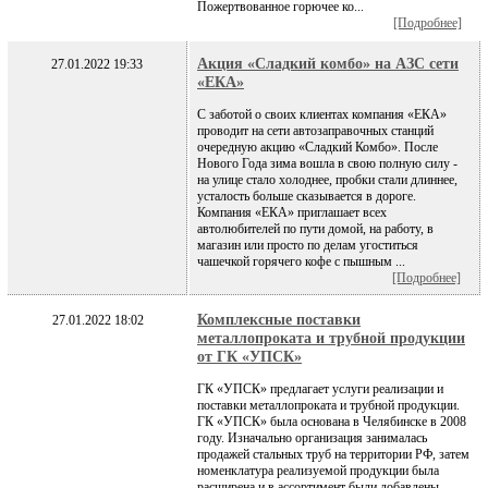
Пожертвованное горючее ко...
[Подробнее]
Акция «Сладкий комбо» на АЗС сети
27.01.2022 19:33
«ЕКА»
С заботой о своих клиентах компания «ЕКА»
проводит на сети автозаправочных станций
очередную акцию «Сладкий Комбо». После
Нового Года зима вошла в свою полную силу -
на улице стало холоднее, пробки стали длиннее,
усталость больше сказывается в дороге.
Компания «ЕКА» приглашает всех
автолюбителей по пути домой, на работу, в
магазин или просто по делам угоститься
чашечкой горячего кофе с пышным ...
[Подробнее]
Комплексные поставки
27.01.2022 18:02
металлопроката и трубной продукции
от ГК «УПСК»
ГК «УПСК» предлагает услуги реализации и
поставки металлопроката и трубной продукции.
ГК «УПСК» была основана в Челябинске в 2008
году. Изначально организация занималась
продажей стальных труб на территории РФ, затем
номенклатура реализуемой продукции была
расширена и в ассортимент были добавлены