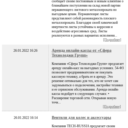
сообщает своим постоянным и новым клиентам о
ближайшем поступлении на склад новой партии
нержавеющего листового металлопроката по
выгодным ценам. Нержавеющие листы
представляют собой разновидность плоского
металлопроката. Благодаря своей химической
инертности листы устойчивы к коррозии и
воздействию агрессивных сред. Листы
реализуются в разных вариантах исполнени...
[Подробнее]
Аренда онлайн-кассы от «Сфера
26.01.2022 16:26
Технолоджи Групп»
Компания «Сфера Технолоджи Групп» предлагает
аренду онлайн-касс на выгодных условиях. 54-ФЗ
позволяет предпринимателям не покупать
кассовую технику, а брать ее в аренду. Это
решение оптимально для тех, кто не хочет сам
задумываться о подключении, настройке техники
и ее сервисном обслуживании. Аренда онлайн-
кассы подойдет в следующих случаях: •
Расширение торговой сети. Открывая новую
точк...
[Подробнее]
Вентили для колес и аксессуары
26.01.2022 16:14
Компания TECH-RUSSIA предлагает своим