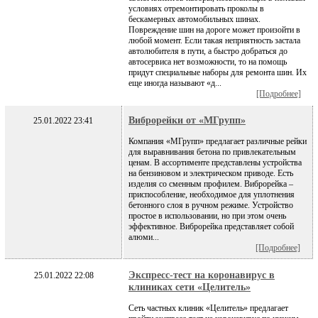
условиях отремонтировать проколы в
бескамерных автомобильных шинах.
Повреждение шин на дороге может произойти в
любой момент. Если такая неприятность застала
автолюбителя в пути, а быстро добраться до
автосервиса нет возможности, то на помощь
придут специальные наборы для ремонта шин. Их
еще иногда называют «д...
[Подробнее]
Виброрейки от «МГрупп»
25.01.2022 23:41
Компания «МГрупп» предлагает различные рейки
для выравнивания бетона по привлекательным
ценам. В ассортименте представлены устройства
на бензиновом и электрическом приводе. Есть
изделия со сменным профилем. Виброрейка –
приспособление, необходимое для уплотнения
бетонного слоя в ручном режиме. Устройство
простое в использовании, но при этом очень
эффективное. Виброрейка представляет собой
алюми...
[Подробнее]
Экспресс-тест на коронавирус в
25.01.2022 22:08
клиниках сети «Целитель»
Сеть частных клиник «Целитель» предлагает