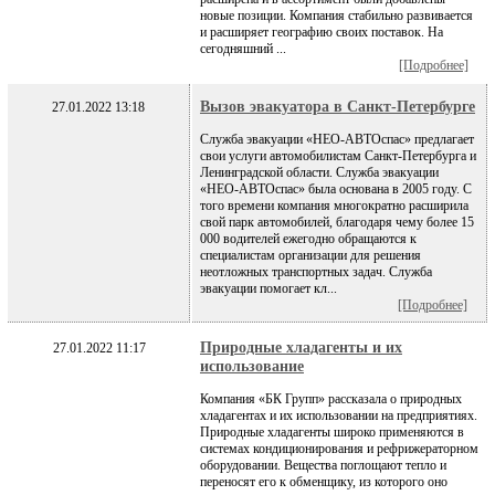
новые позиции. Компания стабильно развивается
и расширяет географию своих поставок. На
сегодняшний ...
[Подробнее]
Вызов эвакуатора в Санкт-Петербурге
27.01.2022 13:18
Служба эвакуации «НЕО-АВТОспас» предлагает
свои услуги автомобилистам Санкт-Петербурга и
Ленинградской области. Служба эвакуации
«НЕО-АВТОспас» была основана в 2005 году. С
того времени компания многократно расширила
свой парк автомобилей, благодаря чему более 15
000 водителей ежегодно обращаются к
специалистам организации для решения
неотложных транспортных задач. Служба
эвакуации помогает кл...
[Подробнее]
Природные хладагенты и их
27.01.2022 11:17
использование
Компания «БК Групп» рассказала о природных
хладагентах и их использовании на предприятиях.
Природные хладагенты широко применяются в
системах кондиционирования и рефрижераторном
оборудовании. Вещества поглощают тепло и
переносят его к обменщику, из которого оно