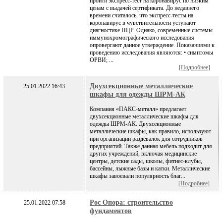
пройти экспресс-тест на коронавирус по низким
ценам с выдачей сертификата. До недавнего
времени считалось, что экспресс-тесты на
коронавирус в чувствительности уступают
диагностике ПЦР. Однако, современные системы
иммунохромографического исследования
опровергают данное утверждение. Показаниями к
проведению исследования являются: • симптомы
ОРВИ; ...
[Подробнее]
Двухсекционные металлические
25.01.2022 16:43
шкафы для одежды ШРМ-АК
Компания «ПАКС-металл» предлагает
двухсекционные металлические шкафы для
одежды ШРМ-АК. Двухсекционные
металлические шкафы, как правило, используют
при организации раздевалок для сотрудников
предприятий. Также данная мебель подходит для
других учреждений, включая медицинские
центры, детские сады, школы, фитнес-клубы,
бассейны, лыжные базы и катки. Металлические
шкафы завоевали популярность благ...
[Подробнее]
Рос Опора: строительство
25.01.2022 07:58
фундаментов