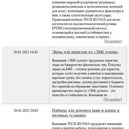
клиентам широкий ассортимент резиновых,
резинометаллических и металлических вентилей
для колес, вентильные удлинители и фиксаторы к
ним, а также сопутствующие аксессуары.
Правильный вентиль TECH-RUSSIA для колес
изготовлен из высокотехнологичной резины
EPDM (этиленпропиленовый каучук),
отличающейся высокой устойчивостью к
механическому, химическому и термич...
[Подробнее]
Лиды для юристов от «ЭБК system»
26.01.2022 14:45
Компания «ЭБК system» предлагает юристам
лиды на банкротство физических лиц. Покупка
лидов на БФЛ – готовое решение для юристов,
которые хотят получить клиентов в максимально
короткие сроки, без оплаты услуг маркетологов,
настройки рекламы, оплаты рекламного бюджета
без гарантии на обращение заказчиков. Основное
преимущество лидов от «ЭБК system» - это
качество и стабильность. Компания не ...
[Подробнее]
Наборы для ремонта шин и камер в
26.01.2022 14:05
полевых условиях
Компания TECH-RUSSIA предлагает вниманию
своих клиентов наборы, позволяющие в полевых